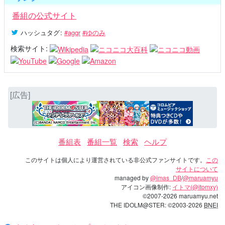
番組の公式サイト
ハッシュタグ
:
#agqr
#ゆのみ
検索サイト:
[広告]
番組表
番組一覧
検索
ヘルプ
このサイトは個人により運営されている非公式ファンサイトです。
この
サイトについて
managed by
@imas_DB
/
@maruamyu
アイコン画像制作:
イトマ(@itomxy)
©2007-2026 maruamyu.net
THE IDOLM@STER: ©2003-2026
BNEI