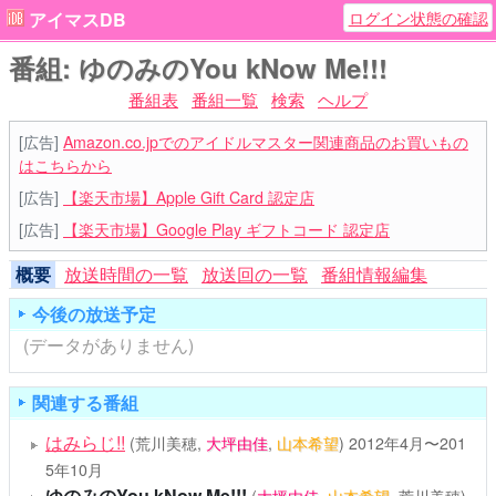
ログイン状態の確認
アイマスDB
番組: ゆのみのYou kNow Me!!!
番組表
番組一覧
検索
ヘルプ
[広告]
Amazon.co.jpでのアイドルマスター関連商品のお買いもの
はこちらから
[広告]
【楽天市場】Apple Gift Card 認定店
[広告]
【楽天市場】Google Play ギフトコード 認定店
概要
放送時間の一覧
放送回の一覧
番組情報編集
今後の放送予定
(データがありません)
関連する番組
はみらじ!!
(荒川美穂,
大坪由佳
,
山本希望
)
2012年4月〜201
5年10月
ゆのみのYou kNow Me!!!