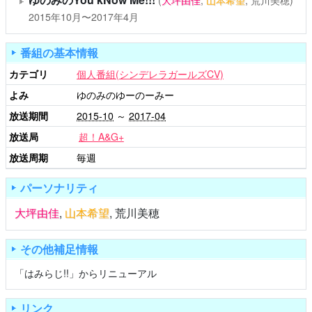
(
大坪由佳
,
山本希望
, 荒川美穂)
2015年10月〜2017年4月
番組の基本情報
カテゴリ
個人番組(シンデレラガールズCV)
よみ
ゆのみのゆーのーみー
放送期間
2015-10
～
2017-04
放送局
超！A&G+
放送周期
毎週
パーソナリティ
大坪由佳
,
山本希望
,
荒川美穂
その他補足情報
「はみらじ!!」からリニューアル
リンク