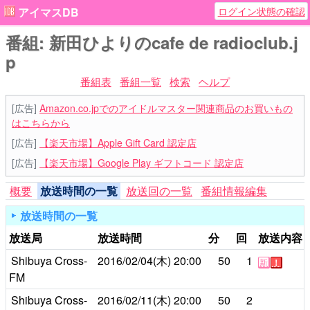
ログイン状態の確認
アイマスDB
番組: 新田ひよりのcafe de radioclub.j
p
番組表
番組一覧
検索
ヘルプ
[広告]
Amazon.co.jpでのアイドルマスター関連商品のお買いもの
はこちらから
[広告]
【楽天市場】Apple Gift Card 認定店
[広告]
【楽天市場】Google Play ギフトコード 認定店
概要
放送時間の一覧
放送回の一覧
番組情報編集
放送時間の一覧
放送局
放送時間
分
回
放送内容
Shibuya Cross-
2016/02/04(木)
20:00
50
1
新
！
FM
Shibuya Cross-
2016/02/11(木)
20:00
50
2