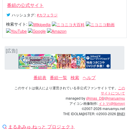
番組の公式サイト
ハッシュタグ
:
#カフェラジ
検索サイト:
[広告]
番組表
番組一覧
検索
ヘルプ
このサイトは個人により運営されている非公式ファンサイトです。
この
サイトについて
managed by
@imas_DB
/
@maruamyu
アイコン画像制作:
イトマ(@itomxy)
©2007-2026 maruamyu.net
THE IDOLM@STER: ©2003-2026
BNEI
まるあみゅ.ねっと プロジェクト