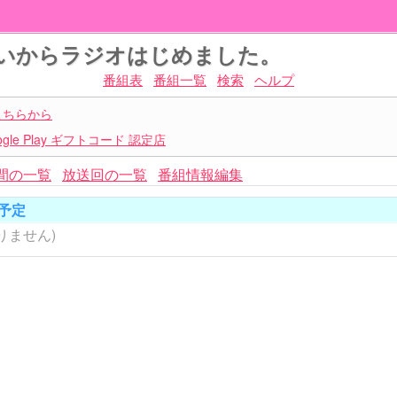
ないからラジオはじめました。
番組表
番組一覧
検索
ヘルプ
こちらから
le Play ギフトコード 認定店
間の一覧
放送回の一覧
番組情報編集
予定
りません)