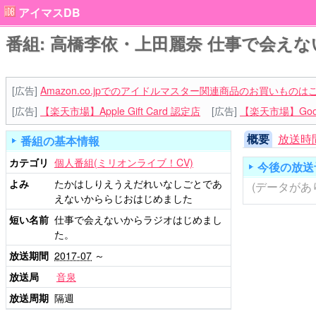
アイマスDB
番組: 高橋李依・上田麗奈 仕事で会え
[広告]
Amazon.co.jpでのアイドルマスター関連商品のお買いものは
[広告]
【楽天市場】Apple Gift Card 認定店
[広告]
【楽天市場】Goog
概要
放送時
番組の基本情報
カテゴリ
個人番組(ミリオンライブ！CV)
今後の放送
よみ
たかはしりえうえだれいなしごとであ
(データがあ
えないかららじおはじめました
短い名前
仕事で会えないからラジオはじめまし
た。
放送期間
2017-07
～
放送局
音泉
放送周期
隔週