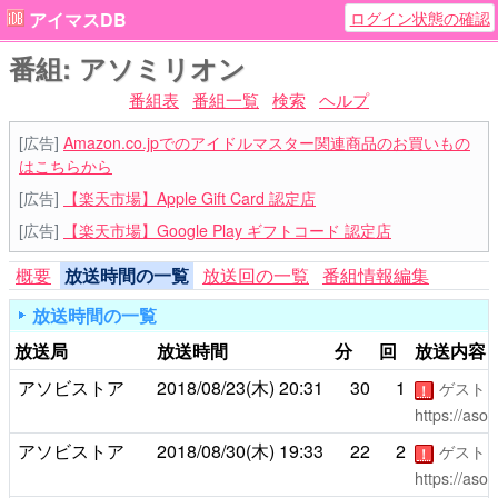
ログイン状態の確認
アイマスDB
番組: アソミリオン
番組表
番組一覧
検索
ヘルプ
[広告]
Amazon.co.jpでのアイドルマスター関連商品のお買いもの
はこちらから
[広告]
【楽天市場】Apple Gift Card 認定店
[広告]
【楽天市場】Google Play ギフトコード 認定店
概要
放送時間の一覧
放送回の一覧
番組情報編集
放送時間の一覧
放送局
放送時間
分
回
放送内容
アソビストア
2018/08/23(木)
20:31
30
1
ゲスト
！
https://asob
アソビストア
2018/08/30(木)
19:33
22
2
ゲスト
！
https://asob