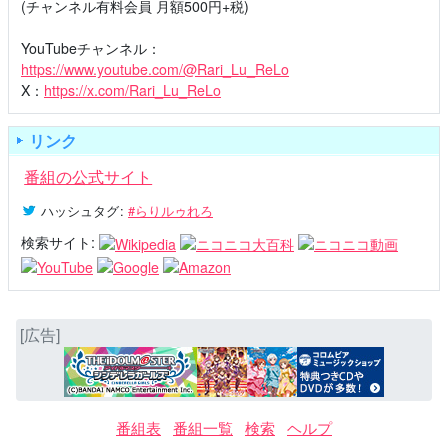
(チャンネル有料会員 月額500円+税)
YouTubeチャンネル：
https://www.youtube.com/@Rari_Lu_ReLo
X：
https://x.com/Rari_Lu_ReLo
リンク
番組の公式サイト
ハッシュタグ
:
#らりルゥれろ
検索サイト:
[広告]
番組表
番組一覧
検索
ヘルプ