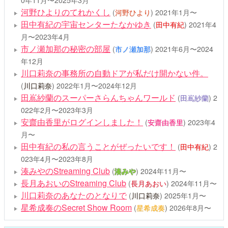
0年11月〜2025年3月
河野ひよりのてれかくし
(
河野ひより
)
2021年1月〜
田中有紀の宇宙センターたなかゆき
(
田中有紀
)
2021年4
月〜2023年4月
市ノ瀬加那の秘密の部屋
(
市ノ瀬加那
)
2021年6月〜2024
年12月
川口莉奈の事務所の自動ドアが私だけ開かない件。
(
川口莉奈
)
2022年1月〜2024年12月
田嶌紗蘭のスーパーさらんちゃんワールド
(
田嶌紗蘭
)
2
022年2月〜2023年3月
安齋由香里がログインしました！
(
安齋由香里
)
2023年4
月〜
田中有紀の私の言うことがぜったいです！
(
田中有紀
)
2
023年4月〜2023年8月
湊みやのStreaming Club
(
湊みや
)
2024年11月〜
長月あおいのStreaming Club
(
長月あおい
)
2024年11月〜
川口莉奈のあなたのとなりで
(
川口莉奈
)
2025年1月〜
星希成奏のSecret Show Room
(
星希成奏
)
2026年8月〜