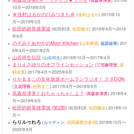
(
高森奈津美
)
2015年
10月〜2018年3月
☆佳村はるかのひみつきち☆
(
佳村はるか
)
2015年10
月〜2019年3月
松田的超英雄電波
(松田利冴,
松田颯水
)
2016年4月〜2018
年9月
のぞみとあやかのMog² Kitchen
(
山本希望
,
福原綾香
)
201
6年4月〜2021年2月
山谷祥生伝説
(
山谷祥生
)
2016年10月〜2017年4月
まりえさゆりのオフラインセッション
(
三宅麻理恵
,
原
紗友里
)
2017年4月〜2025年6月
りか＆まこの文化放送ホームランラジオ！ スタDON
(
立花理香
,
杜野まこ
)
2017年4月〜2018年9月
高森奈津美とおちゃっちゃしよ？
(
高森奈津美
)
2018年4
月〜2019年9月
松田的超英雄電波 (第2期)
(松田利冴,
松田颯水
)
2018年10
月〜
らりルゥれろ
(
ルゥティン
,
武田羅梨沙多胡
)
2018年10月〜
2025年9月