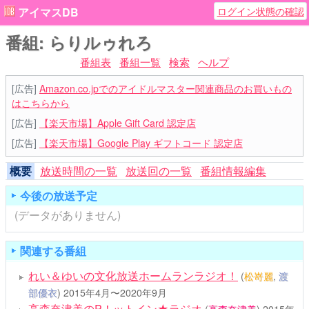
ログイン状態の確認
アイマスDB
番組: らりルゥれろ
番組表
番組一覧
検索
ヘルプ
[広告]
Amazon.co.jpでのアイドルマスター関連商品のお買いもの
はこちらから
[広告]
【楽天市場】Apple Gift Card 認定店
[広告]
【楽天市場】Google Play ギフトコード 認定店
概要
放送時間の一覧
放送回の一覧
番組情報編集
今後の放送予定
(データがありません)
関連する番組
れい＆ゆいの文化放送ホームランラジオ！
(
松嵜麗
,
渡
部優衣
)
2015年4月〜2020年9月
高森奈津美のP！ットイン★ラジオ