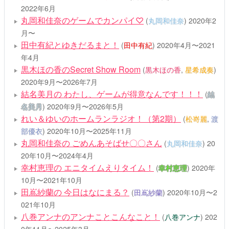
2022年6月
丸岡和佳奈のゲームでカンパイ♡
(
丸岡和佳奈
)
2020年2
月〜
田中有紀とゆきだるまと！
(
田中有紀
)
2020年4月〜2021
年4月
黒木ほの香のSecret Show Room
(
黒木ほの香
,
星希成奏
)
2020年9月〜2026年7月
結名美月の わたし、ゲームが得意なんです！！！
(
結
名美月
)
2020年9月〜2026年5月
れい＆ゆいのホームランラジオ！（第2期）
(
松嵜麗
,
渡
部優衣
)
2020年10月〜2025年11月
丸岡和佳奈の ごめんあそばせ〇〇さん
(
丸岡和佳奈
)
20
20年10月〜2024年4月
幸村恵理の エニタイムえりタイム！
(
幸村恵理
)
2020年
10月〜2021年10月
田嶌紗蘭の 今日はなにまる？
(
田嶌紗蘭
)
2020年10月〜2
021年10月
八巻アンナのアンナことこんなこと！
(
八巻アンナ
)
202