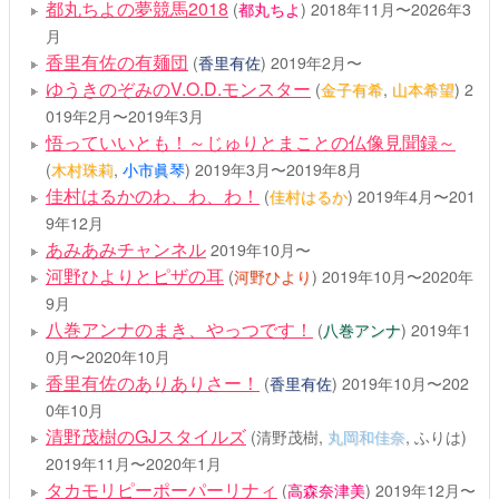
都丸ちよの夢競馬2018
(
都丸ちよ
)
2018年11月〜2026年3
月
香里有佐の有麺団
(
香里有佐
)
2019年2月〜
ゆうきのぞみのV.O.D.モンスター
(
金子有希
,
山本希望
)
2
019年2月〜2019年3月
悟っていいとも！～じゅりとまことの仏像見聞録～
(
木村珠莉
,
小市眞琴
)
2019年3月〜2019年8月
佳村はるかのわ、わ、わ！
(
佳村はるか
)
2019年4月〜201
9年12月
あみあみチャンネル
2019年10月〜
河野ひよりとピザの耳
(
河野ひより
)
2019年10月〜2020年
9月
八巻アンナのまき、やっつです！
(
八巻アンナ
)
2019年1
0月〜2020年10月
香里有佐のありありさー！
(
香里有佐
)
2019年10月〜202
0年10月
清野茂樹のGJスタイルズ
(清野茂樹,
丸岡和佳奈
, ふりは)
2019年11月〜2020年1月
タカモリピーポーパーリナィ
(
高森奈津美
)
2019年12月〜