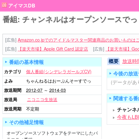
アイマスDB
番組: チャンネルはオープンソースでっ
[広告]
Amazon.co.jpでのアイドルマスター関連商品のお買いものは
[広告]
【楽天市場】Apple Gift Card 認定店
[広告]
【楽天市場】Goog
概要
放送時
番組の基本情報
カテゴリ
個人番組(シンデレラガールズCV)
今後の放送
よみ
ちゃんねるはおーぷんそーすでっ
(データがあ
放送期間
2012-07
～
2014-03
関連する番
放送局
ニコニコ生放送
放送周期
不定期
チャンネ
今夜もLBR
その他補足情報
オープンソースソフトウェアをテーマにしたバ