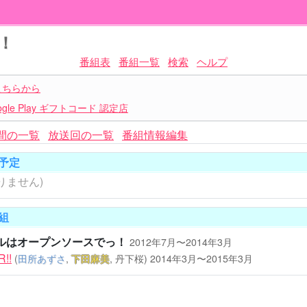
！
番組表
番組一覧
検索
ヘルプ
こちらから
le Play ギフトコード 認定店
間の一覧
放送回の一覧
番組情報編集
予定
りません)
組
ルはオープンソースでっ！
2012年7月〜2014年3月
!!
(
田所あずさ
,
下田麻美
, 丹下桜)
2014年3月〜2015年3月