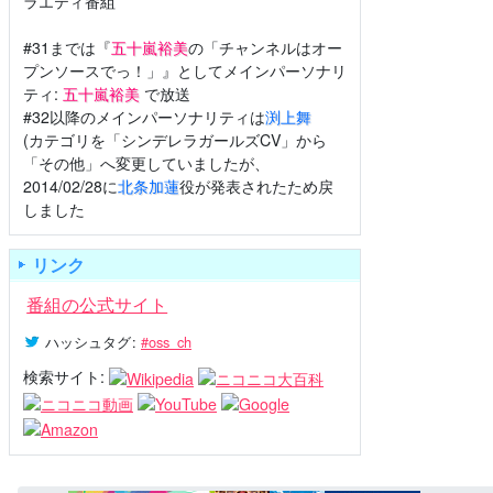
ラエティ番組
#31までは『
五十嵐裕美
の「チャンネルはオー
プンソースでっ！」』としてメインパーソナリ
ティ:
五十嵐裕美
で放送
#32以降のメインパーソナリティは
渕上舞
(カテゴリを「シンデレラガールズCV」から
「その他」へ変更していましたが、
2014/02/28に
北条加蓮
役が発表されたため戻
しました
リンク
番組の公式サイト
ハッシュタグ
:
#oss_ch
検索サイト: