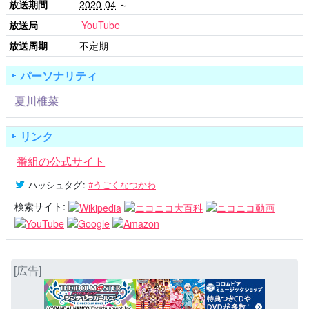
放送期間
2020-04
～
放送局
YouTube
放送周期
不定期
パーソナリティ
夏川椎菜
リンク
番組の公式サイト
ハッシュタグ
:
#うごくなつかわ
検索サイト:
[広告]