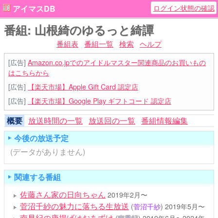
ログイン状態の確認
アイマスDB
番組: 山根綺のゆるっと綺譚
番組表
番組一覧
検索
ヘルプ
[広告]
Amazon.co.jpでのアイドルマスター関連商品のお買いもの
はこちらから
[広告]
【楽天市場】Apple Gift Card 認定店
[広告]
【楽天市場】Google Play ギフトコード 認定店
概要
放送時間の一覧
放送回の一覧
番組情報編集
今後の放送予定
(データがありません)
関連する番組
佐藤さん家の日向ちゃん
2019年2月〜
菅沼千紗の魅力に落ちる生放送
(
菅沼千紗
)
2019年5月〜
南早紀の唐揚げはおあずけ