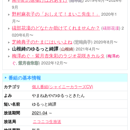
(
南早紀
)
2019年6月〜2024年
9月
野村麻衣子の「おしえて！まいこ先生！」
2020年1
月〜
礒部花凜のどなたか助けてくれませんか？
(
礒部花凜
)
2
020年6月〜
芝崎典子のたまにはいいよね
(
芝崎典子
)
2020年8月〜
山根綺のゆるっと綺譚
(
山根綺
)
2021年4月〜
梅澤めぐ・紫月杏朱彩のラジオ花咲きカルタ
(
梅澤め
ぐ
,
紫月杏朱彩
)
2022年12月〜
番組の基本情報
カテゴリ
個人番組(シャイニーカラーズCV)
よみ
やまねあやのゆるっときたん
短い名前
ゆるっと綺譚
放送期間
2021-04
～
放送局
ニコニコ生放送