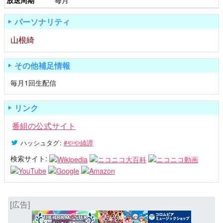
放送周期
毎月
パーソナリティ
山根綺
その他補足情報
毎月1回生配信
リンク
番組の公式サイト
ハッシュタグ
:
#やや綺譚
検索サイト:
[広告]