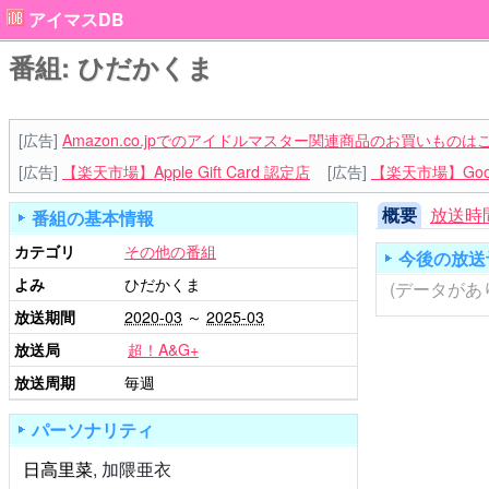
アイマスDB
番組: ひだかくま
[広告]
Amazon.co.jpでのアイドルマスター関連商品のお買いものは
[広告]
【楽天市場】Apple Gift Card 認定店
[広告]
【楽天市場】Goog
概要
放送時
番組の基本情報
カテゴリ
その他の番組
今後の放送
よみ
ひだかくま
(データがあ
放送期間
2020-03
～
2025-03
放送局
超！A&G+
放送周期
毎週
パーソナリティ
日高里菜
,
加隈亜衣