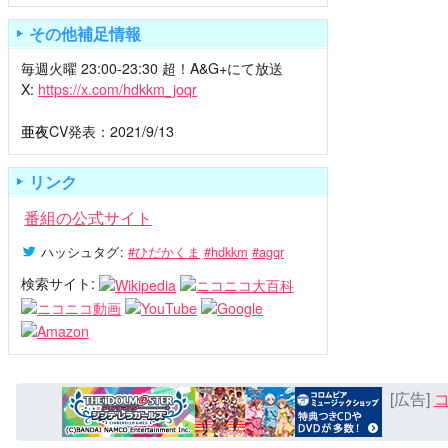
その他補足情報
毎週火曜 23:00-23:30 超！A&G+にて放送
X:
https://x.com/hdkkm_joqr
亜夜
CV発表：2021/9/13
リンク
番組の公式サイト
ハッシュタグ
:
#ひだかくま
#hdkkm
#agqr
検索サイト:
[広告]
コ