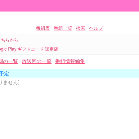
番組表
番組一覧
検索
ヘルプ
こちらから
le Play ギフトコード 認定店
間の一覧
放送回の一覧
番組情報編集
予定
りません)