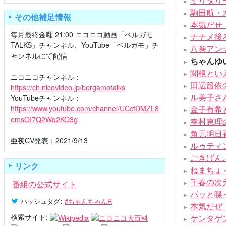
ミリタリ
駒田航・木村昴
その他補足情報
本気だせ
毎月最終金曜 21:00 ニコニコ動画「ベルガモ
ナナメ後
TALKS」チャンネル、YouTube「ベルガモ」チ
八巻アン
ャンネルにて配信
ちゃんゆ
関根とい
ニコニコチャンネル：
田辺留依
https://ch.nicovideo.jp/bergamotalks
ル美子さ
YouTubeチャンネル：
https://www.youtube.com/channel/UCcfDMZL8
金子有希
emsOI7Q2Wq2KO3g
幸村恵理
角元明日
亜夜
CV発表：2021/9/13
ルゥティ
ごきげん
リンク
ねまちょ
千春の次
番組の公式サイト
パッと喋
ハッシュタグ
:
#ちゃんちゃんR
本気だぜ
検索サイト:
ケンタゲ