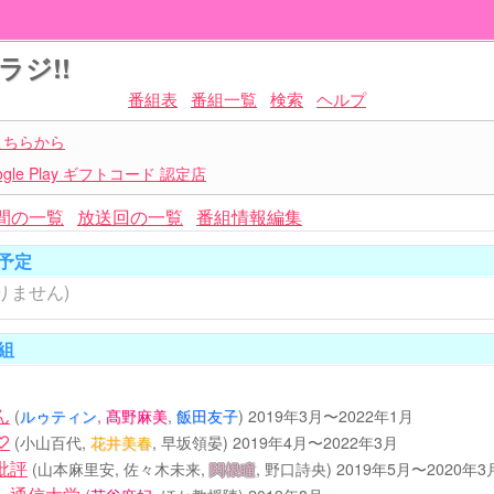
ジ!!
番組表
番組一覧
検索
ヘルプ
こちらから
le Play ギフトコード 認定店
間の一覧
放送回の一覧
番組情報編集
予定
りません)
組
ん
(
ルゥティン
,
髙野麻美
,
飯田友子
)
2019年3月〜2022年1月
♡
(小山百代,
花井美春
, 早坂領晏)
2019年4月〜2022年3月
批評
(山本麻里安, 佐々木未来,
関根瞳
, 野口詩央)
2019年5月〜2020年3