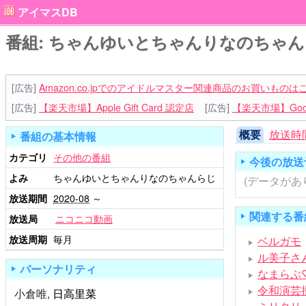
アイマスDB
番組: ちゃんゆいとちゃんりなのちゃんラ
[広告]
Amazon.co.jpでのアイドルマスター関連商品のお買いものは
[広告]
【楽天市場】Apple Gift Card 認定店
[広告]
【楽天市場】Goog
概要
放送時
番組の基本情報
カテゴリ
その他の番組
今後の放送
よみ
ちゃんゆいとちゃんりなのちゃんらじ
(データがあ
放送期間
2020-08
～
関連する番
放送局
ニコニコ動画
放送周期
毎月
ベルガモ
ル美子さ
パーソナリティ
なまらぶ
令和演芸
小倉唯
,
日高里菜