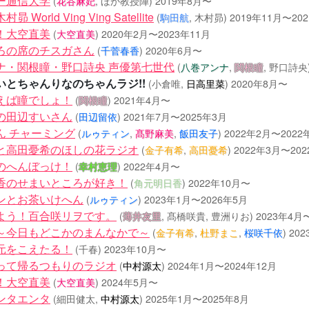
ー通信大学
(
花谷麻妃
, ほか教授陣)
2019年8月〜
 World Ving Ving Satellite
(
駒田航
, 木村昴)
2019年11月〜20
！大空直美
(
大空直美
)
2020年2月〜2023年11月
ろの席のチスガさん
(
千菅春香
)
2020年6月〜
ナ・関根瞳・野口詩央 声優第七世代
(
八巻アンナ
,
関根瞳
, 野口詩央
いとちゃんりなのちゃんラジ!!
(小倉唯,
日高里菜
)
2020年8月〜
えば瞳でしょ！
(
関根瞳
)
2021年4月〜
の田辺すいさん
(
田辺留依
)
2021年7月〜2025年3月
ん チャーミング
(
ルゥティン
,
髙野麻美
,
飯田友子
)
2022年2月〜2022
と高田憂希のほしの花ラジオ
(
金子有希
,
高田憂希
)
2022年3月〜202
のへんぼっけ！
(
幸村恵理
)
2022年4月〜
香のせまいところが好き！
(
角元明日香
)
2022年10月〜
ンとお茶いけへん
(
ルゥティン
)
2023年1月〜2026年5月
よう！百合咲リヲです。
(
薄井友里
, 髙橋咲貴, 豊洲りお)
2023年4月
～今日もどこかのまんなかで～
(
金子有希
,
杜野まこ
,
桜咲千依
)
20
元をこえたる！
(千春)
2023年10月〜
って帰るつもりのラジオ
(
中村源太
)
2024年1月〜2024年12月
！大空直美
(
大空直美
)
2024年5月〜
ンタエンタ
(細田健太,
中村源太
)
2025年1月〜2025年8月