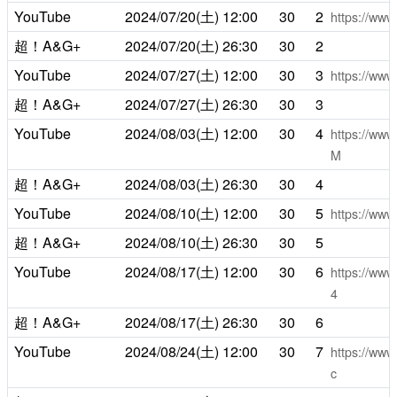
YouTube
2024/07/20(土)
12:00
30
2
https://ww
超！A&G+
2024/07/20(土)
26:30
30
2
YouTube
2024/07/27(土)
12:00
30
3
https://ww
超！A&G+
2024/07/27(土)
26:30
30
3
YouTube
2024/08/03(土)
12:00
30
4
https://ww
M
超！A&G+
2024/08/03(土)
26:30
30
4
YouTube
2024/08/10(土)
12:00
30
5
https://ww
超！A&G+
2024/08/10(土)
26:30
30
5
YouTube
2024/08/17(土)
12:00
30
6
https://ww
4
超！A&G+
2024/08/17(土)
26:30
30
6
YouTube
2024/08/24(土)
12:00
30
7
https://ww
c