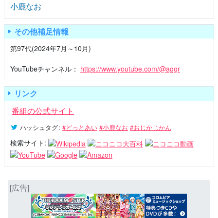
小鹿なお
その他補足情報
第97代(2024年7月～10月)
YouTubeチャンネル：
https://www.youtube.com/@agqr
リンク
番組の公式サイト
ハッシュタグ
:
#どっとあい
#小鹿なお
#おじかじかん
検索サイト:
[広告]