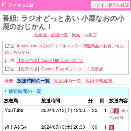
ログイン状態の確認
アイマスDB
番組: ラジオどっとあい 小鹿なおの小
鹿のおじかん！
番組表
番組一覧
検索
ヘルプ
[広告]
Amazon.co.jpでのアイドルマスター関連商品のお買いもの
はこちらから
[広告]
【楽天市場】Apple Gift Card 認定店
[広告]
【楽天市場】Google Play ギフトコード 認定店
概要
放送時間の一覧
放送回の一覧
番組情報編集
放送時間の一覧
放送局
放送時間
分
回
放送内容
YouTube
2024/07/13(土)
12:00
30
1
http
新
！
7qm9M
超！A&G+
2024/07/13(土)
26:30
30
1
！