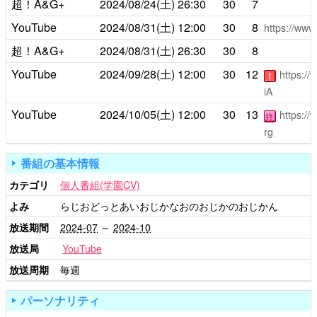
超！A&G+
2024/08/24(土)
26:30
30
7
YouTube
2024/08/31(土)
12:00
30
8
https://ww
超！A&G+
2024/08/31(土)
26:30
30
8
YouTube
2024/09/28(土)
12:00
30
12
https:/
！
iA
YouTube
2024/10/05(土)
12:00
30
13
https:/
終
rg
番組の基本情報
カテゴリ
個人番組(学園CV)
よみ
らじおどっとあいおじかなおのおじかのおじかん
放送期間
2024-07
～
2024-10
放送局
YouTube
放送周期
毎週
パーソナリティ