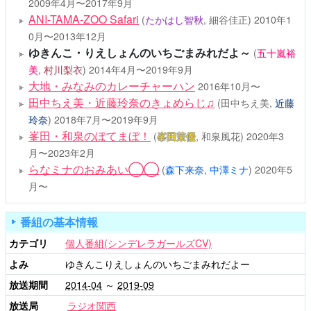
2009年4月〜2017年9月
ANI-TAMA-ZOO Safari
(
たかはし智秋
, 細谷佳正)
2010年1
0月〜2013年12月
ゆきんこ・りえしょんのいちごまみれだよ～
(
五十嵐裕
美
,
村川梨衣
)
2014年4月〜2019年9月
大地・みなみのカレーチャーハン
2016年10月〜
田中ちえ美・近藤玲奈のきょめらじ♫
(田中ちえ美,
近藤
玲奈
)
2018年7月〜2019年9月
峯田・和泉のぽてまぼ！
(
峯田茉優
, 和泉風花)
2020年3
月〜2023年2月
らなミナのおみあい◯◯
(
森下来奈
,
中澤ミナ
)
2020年5
月〜
番組の基本情報
カテゴリ
個人番組(シンデレラガールズCV)
よみ
ゆきんこりえしょんのいちごまみれだよー
放送期間
2014-04
～
2019-09
放送局
ラジオ関西