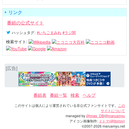
リンク
番組の公式サイト
ハッシュタグ
:
#いちごまみれ
#ラジ関
検索サイト:
[広告]
番組表
番組一覧
検索
ヘルプ
このサイトは個人により運営されている非公式ファンサイトです。
この
サイトについて
managed by
@imas_DB
/
@maruamyu
アイコン画像制作:
イトマ(@itomxy)
©2007-2026 maruamyu.net