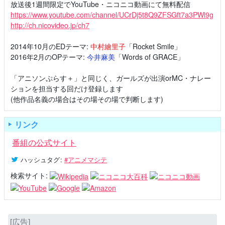
放送後1週間限定でYouTube・ニコニコ動画にて無料配信
https://www.youtube.com/channel/UCrDj5t8Q9ZFSGft7a3PWl9g
http://ch.nicovideo.jp/ch7
2014年10月のEDテーマ:
中村繪里子
「Rocket Smile」
2016年2月のOPテーマ:
今井麻美
「Words of GRACE」
「アニソンぷらす＋」と同じく、ガールズが出演orMC・ナレー
ションを担当する回だけ登録します
(他作品名義の場合はその場その場で判断します)
リンク
番組の公式サイト
ハッシュタグ
:
#アニメマシテ
検索サイト:
[広告]