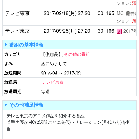
ション:
濱
テレビ東京
2017/09/18(月)
27:20
30
165
MC:
藤井ゆ
ション:
濱
テレビ東京
2017/09/25(月)
27:20
30
166
2017
終
番組の基本情報
カテゴリ
【他作品】
その他の番組
よみ
あにめまして
放送期間
2014-04
～
2017-09
放送局
テレビ東京
放送周期
毎週
その他補足情報
テレビ東京のアニメ作品を紹介する番組
若手声優がMC(2週間ごとに交代)・ナレーション(月代わり)を担
当