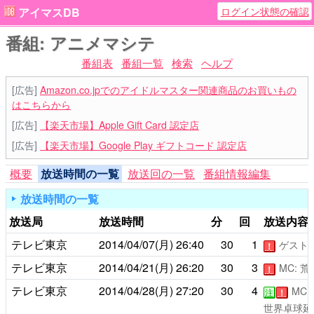
ログイン状態の確認
アイマスDB
番組: アニメマシテ
番組表
番組一覧
検索
ヘルプ
[広告]
Amazon.co.jpでのアイドルマスター関連商品のお買いもの
はこちらから
[広告]
【楽天市場】Apple Gift Card 認定店
[広告]
【楽天市場】Google Play ギフトコード 認定店
概要
放送時間の一覧
放送回の一覧
番組情報編集
放送時間の一覧
放送局
放送時間
分
回
放送内容
テレビ東京
2014/04/07(月)
26:40
30
1
ゲスト:
！
テレビ東京
2014/04/21(月)
26:20
30
3
MC: 
！
テレビ東京
2014/04/28(月)
27:20
30
4
MC:
注
！
世界卓球延