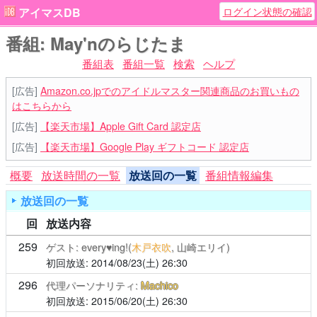
ログイン状態の確認
アイマスDB
番組: May'nのらじたま
番組表
番組一覧
検索
ヘルプ
[広告]
Amazon.co.jpでのアイドルマスター関連商品のお買いもの
はこちらから
[広告]
【楽天市場】Apple Gift Card 認定店
[広告]
【楽天市場】Google Play ギフトコード 認定店
概要
放送時間の一覧
放送回の一覧
番組情報編集
放送回の一覧
回
放送内容
259
ゲスト: every♥ing!(
木戸衣吹
, 山崎エリイ)
2014/08/23(土)
26:30
296
代理パーソナリティ:
Machico
2015/06/20(土)
26:30