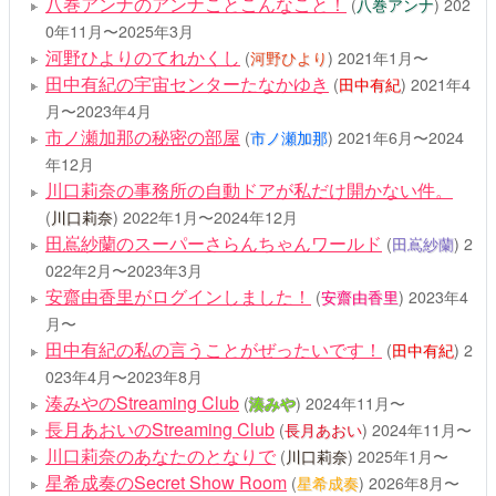
八巻アンナのアンナことこんなこと！
(
八巻アンナ
)
202
0年11月〜2025年3月
河野ひよりのてれかくし
(
河野ひより
)
2021年1月〜
田中有紀の宇宙センターたなかゆき
(
田中有紀
)
2021年4
月〜2023年4月
市ノ瀬加那の秘密の部屋
(
市ノ瀬加那
)
2021年6月〜2024
年12月
川口莉奈の事務所の自動ドアが私だけ開かない件。
(
川口莉奈
)
2022年1月〜2024年12月
田嶌紗蘭のスーパーさらんちゃんワールド
(
田嶌紗蘭
)
2
022年2月〜2023年3月
安齋由香里がログインしました！
(
安齋由香里
)
2023年4
月〜
田中有紀の私の言うことがぜったいです！
(
田中有紀
)
2
023年4月〜2023年8月
湊みやのStreaming Club
(
湊みや
)
2024年11月〜
長月あおいのStreaming Club
(
長月あおい
)
2024年11月〜
川口莉奈のあなたのとなりで
(
川口莉奈
)
2025年1月〜
星希成奏のSecret Show Room
(
星希成奏
)
2026年8月〜