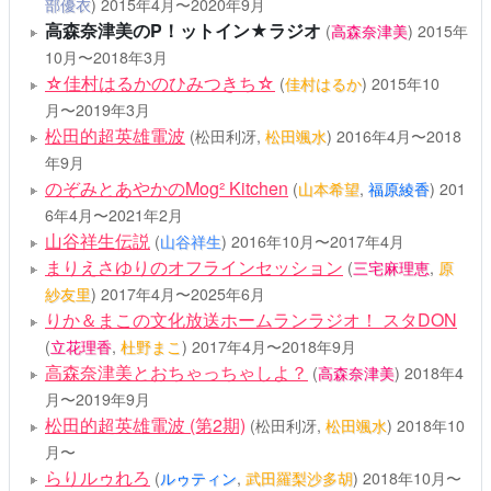
部優衣
)
2015年4月〜2020年9月
高森奈津美のP！ットイン★ラジオ
(
高森奈津美
)
2015年
10月〜2018年3月
☆佳村はるかのひみつきち☆
(
佳村はるか
)
2015年10
月〜2019年3月
松田的超英雄電波
(松田利冴,
松田颯水
)
2016年4月〜2018
年9月
のぞみとあやかのMog² Kitchen
(
山本希望
,
福原綾香
)
201
6年4月〜2021年2月
山谷祥生伝説
(
山谷祥生
)
2016年10月〜2017年4月
まりえさゆりのオフラインセッション
(
三宅麻理恵
,
原
紗友里
)
2017年4月〜2025年6月
りか＆まこの文化放送ホームランラジオ！ スタDON
(
立花理香
,
杜野まこ
)
2017年4月〜2018年9月
高森奈津美とおちゃっちゃしよ？
(
高森奈津美
)
2018年4
月〜2019年9月
松田的超英雄電波 (第2期)
(松田利冴,
松田颯水
)
2018年10
月〜
らりルゥれろ
(
ルゥティン
,
武田羅梨沙多胡
)
2018年10月〜