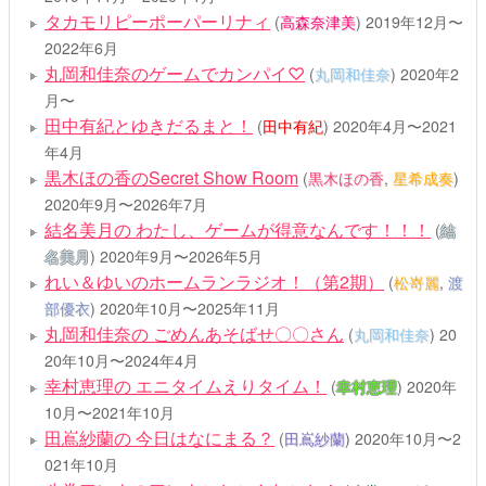
タカモリピーポーパーリナィ
(
高森奈津美
)
2019年12月〜
2022年6月
丸岡和佳奈のゲームでカンパイ♡
(
丸岡和佳奈
)
2020年2
月〜
田中有紀とゆきだるまと！
(
田中有紀
)
2020年4月〜2021
年4月
黒木ほの香のSecret Show Room
(
黒木ほの香
,
星希成奏
)
2020年9月〜2026年7月
結名美月の わたし、ゲームが得意なんです！！！
(
結
名美月
)
2020年9月〜2026年5月
れい＆ゆいのホームランラジオ！（第2期）
(
松嵜麗
,
渡
部優衣
)
2020年10月〜2025年11月
丸岡和佳奈の ごめんあそばせ〇〇さん
(
丸岡和佳奈
)
20
20年10月〜2024年4月
幸村恵理の エニタイムえりタイム！
(
幸村恵理
)
2020年
10月〜2021年10月
田嶌紗蘭の 今日はなにまる？
(
田嶌紗蘭
)
2020年10月〜2
021年10月