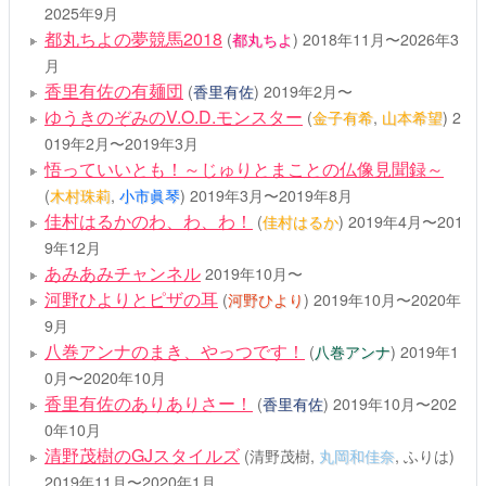
2025年9月
都丸ちよの夢競馬2018
(
都丸ちよ
)
2018年11月〜2026年3
月
香里有佐の有麺団
(
香里有佐
)
2019年2月〜
ゆうきのぞみのV.O.D.モンスター
(
金子有希
,
山本希望
)
2
019年2月〜2019年3月
悟っていいとも！～じゅりとまことの仏像見聞録～
(
木村珠莉
,
小市眞琴
)
2019年3月〜2019年8月
佳村はるかのわ、わ、わ！
(
佳村はるか
)
2019年4月〜201
9年12月
あみあみチャンネル
2019年10月〜
河野ひよりとピザの耳
(
河野ひより
)
2019年10月〜2020年
9月
八巻アンナのまき、やっつです！
(
八巻アンナ
)
2019年1
0月〜2020年10月
香里有佐のありありさー！
(
香里有佐
)
2019年10月〜202
0年10月
清野茂樹のGJスタイルズ
(清野茂樹,
丸岡和佳奈
, ふりは)
2019年11月〜2020年1月