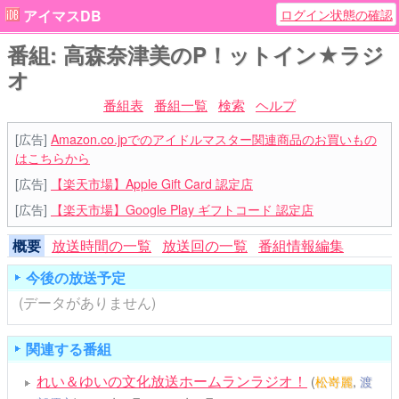
ログイン状態の確認
アイマスDB
番組: 高森奈津美のP！ットイン★ラジ
オ
番組表
番組一覧
検索
ヘルプ
[広告]
Amazon.co.jpでのアイドルマスター関連商品のお買いもの
はこちらから
[広告]
【楽天市場】Apple Gift Card 認定店
[広告]
【楽天市場】Google Play ギフトコード 認定店
概要
放送時間の一覧
放送回の一覧
番組情報編集
今後の放送予定
(データがありません)
関連する番組
れい＆ゆいの文化放送ホームランラジオ！
(
松嵜麗
,
渡