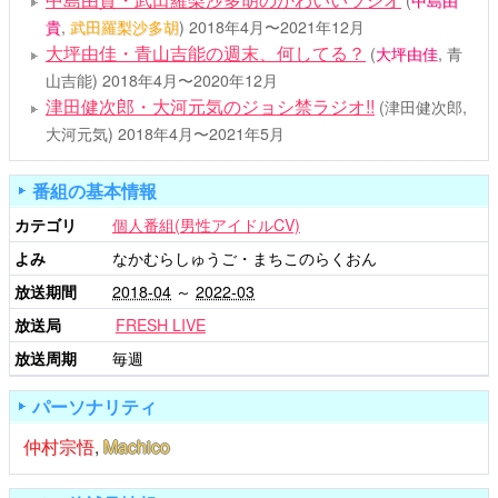
(
中島由
貴
,
武田羅梨沙多胡
)
2018年4月〜2021年12月
大坪由佳・青山吉能の週末、何してる？
(
大坪由佳
, 青
山吉能)
2018年4月〜2020年12月
津田健次郎・大河元気のジョシ禁ラジオ!!
(津田健次郎,
大河元気)
2018年4月〜2021年5月
番組の基本情報
カテゴリ
個人番組(男性アイドルCV)
よみ
なかむらしゅうご・まちこのらくおん
放送期間
2018-04
～
2022-03
放送局
FRESH LIVE
放送周期
毎週
パーソナリティ
仲村宗悟
,
Machico