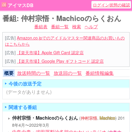
ログイン状態の確認
アイマスDB
番組: 仲村宗悟・Machicoのらくおん
番組表
番組一覧
検索
ヘルプ
[広告]
Amazon.co.jpでのアイドルマスター関連商品のお買いもの
はこちらから
[広告]
【楽天市場】Apple Gift Card 認定店
[広告]
【楽天市場】Google Play ギフトコード 認定店
概要
放送時間の一覧
放送回の一覧
番組情報編集
今後の放送予定
(データがありません)
関連する番組
仲村宗悟・Machicoのらくおん
(
仲村宗悟
,
Machico
)
201
8年4月〜2022年3月
中島由貴・武田羅梨沙多胡のかわいいラジオ