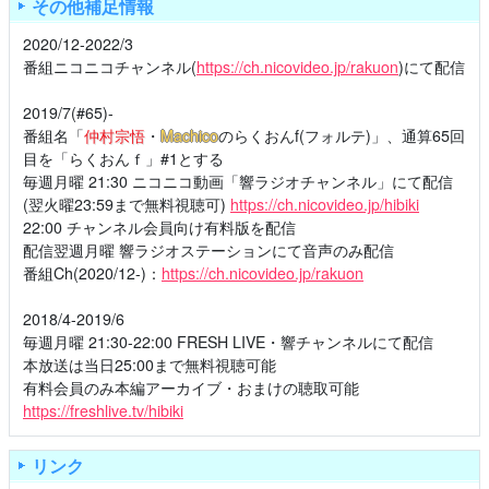
その他補足情報
2020/12-2022/3
番組ニコニコチャンネル(
https://ch.nicovideo.jp/rakuon
)にて配信
2019/7(#65)-
番組名「
仲村宗悟
・
Machico
のらくおんf(フォルテ)」、通算65回
目を「らくおんｆ」#1とする
毎週月曜 21:30 ニコニコ動画「響ラジオチャンネル」にて配信
(翌火曜23:59まで無料視聴可)
https://ch.nicovideo.jp/hibiki
22:00 チャンネル会員向け有料版を配信
配信翌週月曜 響ラジオステーションにて音声のみ配信
番組Ch(2020/12-)：
https://ch.nicovideo.jp/rakuon
2018/4-2019/6
毎週月曜 21:30-22:00 FRESH LIVE・響チャンネルにて配信
本放送は当日25:00まで無料視聴可能
有料会員のみ本編アーカイブ・おまけの聴取可能
https://freshlive.tv/hibiki
リンク