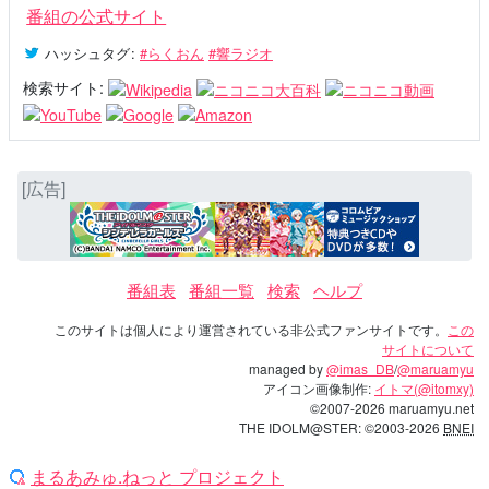
番組の公式サイト
ハッシュタグ
:
#らくおん
#響ラジオ
検索サイト:
[広告]
番組表
番組一覧
検索
ヘルプ
このサイトは個人により運営されている非公式ファンサイトです。
この
サイトについて
managed by
@imas_DB
/
@maruamyu
アイコン画像制作:
イトマ(@itomxy)
©2007-2026 maruamyu.net
THE IDOLM@STER: ©2003-2026
BNEI
まるあみゅ.ねっと プロジェクト