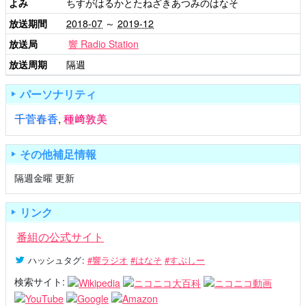
よみ
ちすがはるかとたねざきあつみのはなそ
放送期間
2018-07
～
2019-12
放送局
響 Radio Station
放送周期
隔週
パーソナリティ
千菅春香
,
種﨑敦美
その他補足情報
隔週金曜 更新
リンク
番組の公式サイト
ハッシュタグ
:
#響ラジオ
#はなそ
#すぷしー
検索サイト: