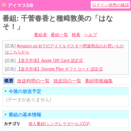
ログイン状態の確認
アイマスDB
番組: 千菅春香と種﨑敦美の「はな
そ！」
番組表
番組一覧
検索
ヘルプ
[広告]
Amazon.co.jpでのアイドルマスター関連商品のお買いもの
はこちらから
[広告]
【楽天市場】Apple Gift Card 認定店
[広告]
【楽天市場】Google Play ギフトコード 認定店
概要
放送時間の一覧
放送回の一覧
番組情報編集
今後の放送予定
(データがありません)
番組の基本情報
カテゴリ
個人番組(シンデレラガールズCV)