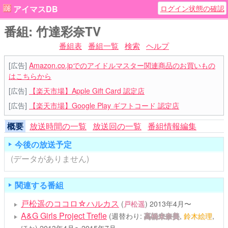
ログイン状態の確認
アイマスDB
番組: 竹達彩奈TV
番組表
番組一覧
検索
ヘルプ
[広告]
Amazon.co.jpでのアイドルマスター関連商品のお買いもの
はこちらから
[広告]
【楽天市場】Apple Gift Card 認定店
[広告]
【楽天市場】Google Play ギフトコード 認定店
概要
放送時間の一覧
放送回の一覧
番組情報編集
今後の放送予定
(データがありません)
関連する番組
戸松遥のココロ☆ハルカス
(
戸松遥
)
2013年4月〜
A&G Girls Project Trefle
(週替わり:
高橋未奈美
,
鈴木絵理
,