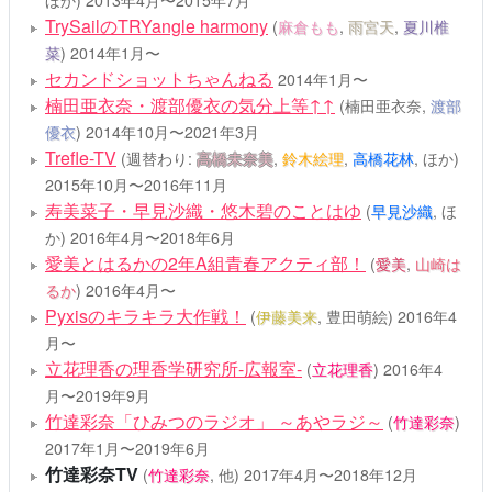
ほか)
2013年4月〜2015年7月
TrySailのTRYangle harmony
(
麻倉もも
,
雨宮天
,
夏川椎
菜
)
2014年1月〜
セカンドショットちゃんねる
2014年1月〜
楠田亜衣奈・渡部優衣の気分上等↑↑
(楠田亜衣奈,
渡部
優衣
)
2014年10月〜2021年3月
Trefle-TV
(週替わり:
高橋未奈美
,
鈴木絵理
,
高橋花林
, ほか)
2015年10月〜2016年11月
寿美菜子・早見沙織・悠木碧のことはゆ
(
早見沙織
, ほ
か)
2016年4月〜2018年6月
愛美とはるかの2年A組青春アクティ部！
(
愛美
,
山崎は
るか
)
2016年4月〜
Pyxisのキラキラ大作戦！
(
伊藤美来
, 豊田萌絵)
2016年4
月〜
立花理香の理香学研究所-広報室-
(
立花理香
)
2016年4
月〜2019年9月
竹達彩奈「ひみつのラジオ」 ～あやラジ～
(
竹達彩奈
)
2017年1月〜2019年6月
竹達彩奈TV
(
竹達彩奈
, 他)
2017年4月〜2018年12月