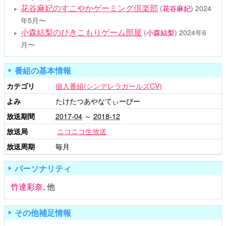
花谷麻妃のすこやかゲーミング倶楽部
(
花谷麻妃
)
2024
年5月〜
小森結梨のひきこもりゲーム部屋
(
小森結梨
)
2024年6
月〜
番組の基本情報
カテゴリ
個人番組(シンデレラガールズCV)
よみ
たけたつあやなてぃーびー
放送期間
2017-04
～
2018-12
放送局
ニコニコ生放送
放送周期
毎月
パーソナリティ
竹達彩奈
,
他
その他補足情報