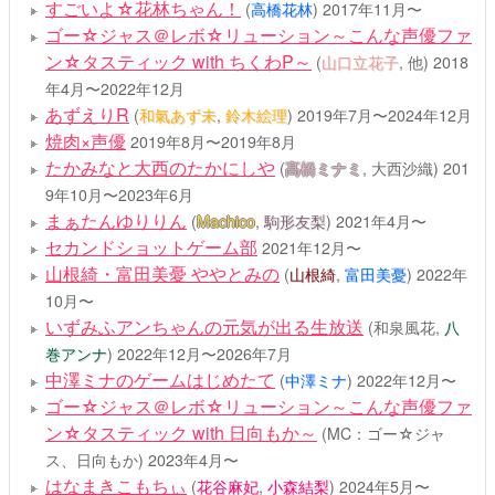
すごいよ☆花林ちゃん！
(
高橋花林
)
2017年11月〜
ゴー☆ジャス＠レボ☆リューション～こんな声優ファ
ン☆タスティック with ちくわP～
(
山口立花子
, 他)
2018
年4月〜2022年12月
あずえりR
(
和氣あず未
,
鈴木絵理
)
2019年7月〜2024年12月
焼肉×声優
2019年8月〜2019年8月
たかみなと大西のたかにしや
(
髙橋ミナミ
, 大西沙織)
201
9年10月〜2023年6月
まぁたんゆりりん
(
Machico
,
駒形友梨
)
2021年4月〜
セカンドショットゲーム部
2021年12月〜
山根綺・富田美憂 ややとみの
(
山根綺
,
富田美憂
)
2022年
10月〜
いずみふアンちゃんの元気が出る生放送
(和泉風花,
八
巻アンナ
)
2022年12月〜2026年7月
中澤ミナのゲームはじめたて
(
中澤ミナ
)
2022年12月〜
ゴー☆ジャス＠レボ☆リューション～こんな声優ファ
ン☆タスティック with 日向もか～
(MC：ゴー☆ジャ
ス、日向もか)
2023年4月〜
はなまきこもちぃ
(
花谷麻妃
,
小森結梨
)
2024年5月〜