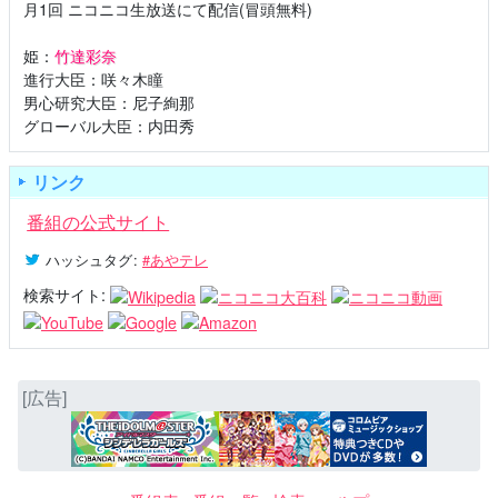
月1回 ニコニコ生放送にて配信(冒頭無料)
姫：
竹達彩奈
進行大臣：咲々木瞳
男心研究大臣：尼子絢那
グローバル大臣：内田秀
リンク
番組の公式サイト
ハッシュタグ
:
#あやテレ
検索サイト:
[広告]