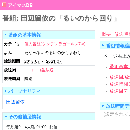
アイマスDB
番組: 田辺留依の「るいのから回り」
概要
放送時
番組の基本情報
カテゴリ
個人番組(シンデレラガールズCV)
番組情報編
よみ
たなべるいのるいのからまわり
ページ右上か
放送期間
2018-07
～
2021-07
番組基本
放送局
ニコニコ生放送
放送回/
放送周期
隔週
放送時間
放送回デ
パーソナリティ
田辺留依
放送時間デ
(設定されて
その他補足情報
毎月第2・4火曜 21:00- 配信