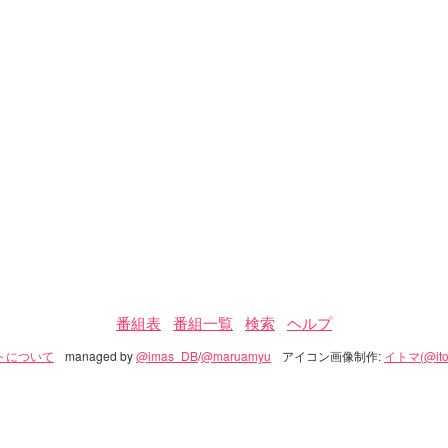
番組表
番組一覧
検索
ヘルプ
トについて
managed by
@imas_DB
/
@maruamyu
アイコン画像制作:
イトマ(@ito