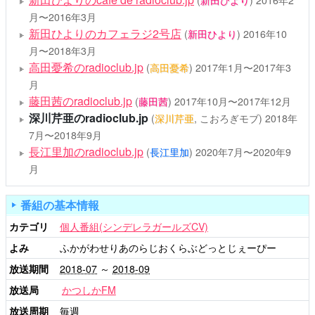
(
新田ひより
)
2016年2
月〜2016年3月
新田ひよりのカフェラジ2号店
(
新田ひより
)
2016年10
月〜2018年3月
高田憂希のradioclub.jp
(
高田憂希
)
2017年1月〜2017年3
月
藤田茜のradioclub.jp
(
藤田茜
)
2017年10月〜2017年12月
深川芹亜のradioclub.jp
(
深川芹亜
, こおろぎモブ)
2018年
7月〜2018年9月
長江里加のradioclub.jp
(
長江里加
)
2020年7月〜2020年9
月
番組の基本情報
カテゴリ
個人番組(シンデレラガールズCV)
よみ
ふかがわせりあのらじおくらぶどっとじぇーぴー
放送期間
2018-07
～
2018-09
放送局
かつしかFM
放送周期
毎週