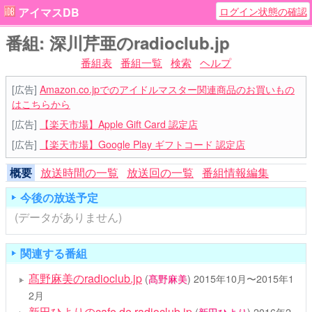
ログイン状態の確認
アイマスDB
番組: 深川芹亜のradioclub.jp
番組表
番組一覧
検索
ヘルプ
[広告]
Amazon.co.jpでのアイドルマスター関連商品のお買いもの
はこちらから
[広告]
【楽天市場】Apple Gift Card 認定店
[広告]
【楽天市場】Google Play ギフトコード 認定店
概要
放送時間の一覧
放送回の一覧
番組情報編集
今後の放送予定
(データがありません)
関連する番組
髙野麻美のradioclub.jp
(
髙野麻美
)
2015年10月〜2015年1
2月
新田ひよりのcafe de radioclub.jp