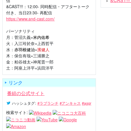
&CAST
信
&CAST!!!：12:00- 同時配信・アフタートーク
付き、当日23:30- 再配信
https://www.and-cast.com/
パーソナリティ
月：菅沼久義×
米内佑希
火：入江玲於奈×上西哲平
水：
赤羽根健治
×
濱健人
木：保住有哉×三浦勝之
金：粕谷雄太×神尾晋一郎
土：阿座上洋平×浜田洋平
リンク
番組の公式サイト
ハッシュタグ
:
#ラブランチ
#アンキャス
#agqr
検索サイト: