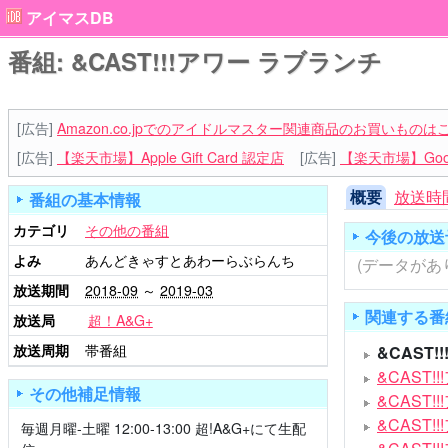
アイマスDB
番組: &CAST!!!アワー ラブランチ
[広告]
Amazon.co.jpでのアイドルマスター関連商品のお買いものは
[広告]
【楽天市場】Apple Gift Card 認定店
[広告]
【楽天市場】Goog
概要
放送時
番組の基本情報
カテゴリ
その他の番組
今後の放送
よみ
あんどきゃすとあわーらぶらんち
(データがあ
放送期間
2018-09
～
2019-03
関連する番
放送局
超！A&G+
放送周期
帯番組
&CAST
&CAST
その他補足情報
&CAST!
&CAST
毎週月曜-土曜 12:00-13:00 超!A&G+にて生配