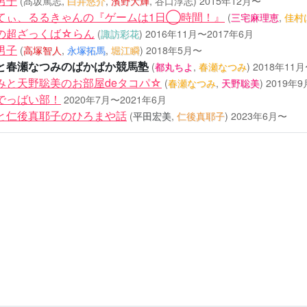
男子
(髙坂篤志,
白井悠介
,
濱野大輝
, 谷口淳志)
2015年12月〜
てぃ、るるきゃんの『ゲームは1日◯時間！』
(
三宅麻理恵
,
佳村
の超ざっくば☆らん
(
諏訪彩花
)
2016年11月〜2017年6月
男子
(
高塚智人
,
永塚拓馬
,
堀江瞬
)
2018年5月〜
と春瀬なつみのぱかぱか競馬塾
(
都丸ちよ
,
春瀬なつみ
)
2018年11
みと天野聡美のお部屋deタコパ☆
(
春瀬なつみ
,
天野聡美
)
2019年9
でっばい部！
2020年7月〜2021年6月
と仁後真耶子のひろまや話
(
平田宏美
,
仁後真耶子
)
2023年6月〜