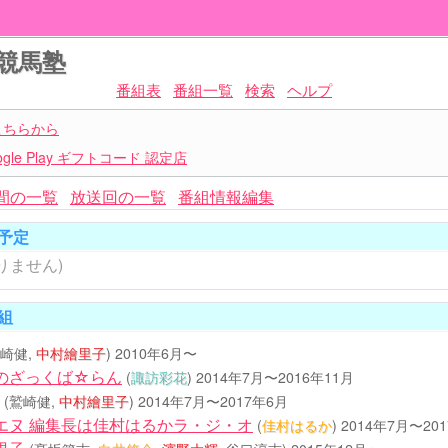
競馬塾
番組表
番組一覧
検索
ヘルプ
こちらから
le Play ギフトコード 認定店
間の一覧
放送回の一覧
番組情報編集
予定
りません)
組
鷲崎健,
中村繪里子
)
2010年6月〜
のざっくば☆らん
(
諏訪彩花
)
2014年7月〜2016年11月
(鷲崎健,
中村繪里子
)
2014年7月〜2017年6月
エヌ 編集長は佳村はるかラ・ジ・オ
(
佳村はるか
)
2014年7月〜20