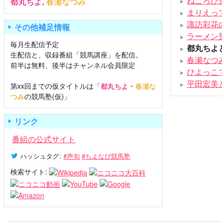
ねころび
都丸ちよ
,
春瀬なつみ
まりえっ
諏訪彩花
その他補足情報
ラーメン
毎月生配信予定
都丸ちよ
生配信と、収録番組「競馬講座」を配信。
春瀬なつ
前半は無料、後半はチャンネル会員限定
ひよっこ
平田宏美
第xx回までの仮タイトルは「
都丸ちよ
・
春瀬な
つみ
の競馬塾(仮)」
リンク
番組の公式サイト
ハッシュタグ
:
#声旬
#ちよなぴ競馬塾
検索サイト: