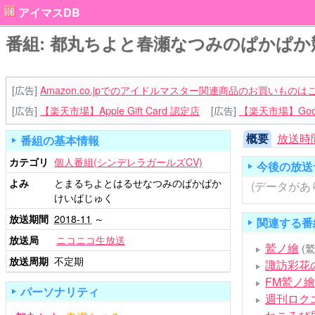
アイマスDB
番組: 都丸ちよと春瀬なつみのぱかぱか
[広告]
Amazon.co.jpでのアイドルマスター関連商品のお買いものは
[広告]
【楽天市場】Apple Gift Card 認定店
[広告]
【楽天市場】Goog
概要
放送時
番組の基本情報
カテゴリ
個人番組(シンデレラガールズCV)
今後の放送
よみ
とまるちよとはるせなつみのぱかぱか
(データがあ
けいばじゅく
放送期間
2018-11
～
関連する番
放送局
ニコニコ生放送
鷲ノ繪
(
放送周期
不定期
諏訪彩花
FM鷲ノ繪
パーソナリティ
週刊ロク