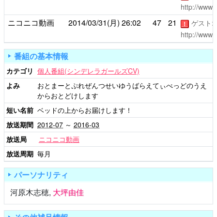
http://www.
ニコニコ動画
2014/03/31(月)
26:02
47
21
ゲスト:
！
http://www.
番組の基本情報
カテゴリ
個人番組(シンデレラガールズCV)
よみ
おとまーとぷれぜんつせいゆうばらえてぃべっどのうえ
からおとどけします
短い名前
ベッドの上からお届けします！
放送期間
2012-07
～
2016-03
放送局
ニコニコ動画
放送周期
毎月
パーソナリティ
河原木志穂
,
大坪由佳