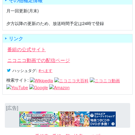
その他補足情報
月一回更新(月末)
夕方以降の更新のため、放送時間予定は24時で登録
リンク
番組の公式サイト
ニコニコ動画での配信ページ
ハッシュタグ
:
#べます
検索サイト:
[広告]