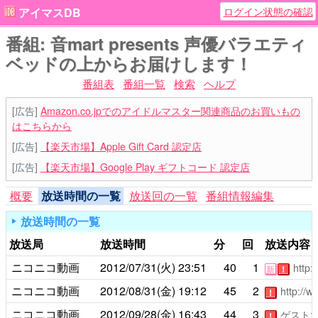
ログイン状態の確認
アイマスDB
番組: 音mart presents 声優バラエティ
ベッドの上からお届けします！
番組表
番組一覧
検索
ヘルプ
[広告]
Amazon.co.jpでのアイドルマスター関連商品のお買いもの
はこちらから
[広告]
【楽天市場】Apple Gift Card 認定店
[広告]
【楽天市場】Google Play ギフトコード 認定店
概要
放送時間の一覧
放送回の一覧
番組情報編集
放送時間の一覧
放送局
放送時間
分
回
放送内容
ニコニコ動画
2012/07/31(火)
23:51
40
1
http:
新
！
ニコニコ動画
2012/08/31(金)
19:12
45
2
http://
！
ニコニコ動画
2012/09/28(金)
16:43
44
3
ゲスト:
！