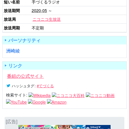
短い名前
手づくるラジオ
放送期間
2020-05
～
放送局
ニコニコ生放送
放送周期
不定期
パーソナリティ
洲崎綾
リンク
番組の公式サイト
ハッシュタグ
:
#てづくる
検索サイト:
[広告]