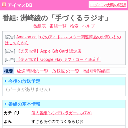
ログイン状態の確認
アイマスDB
番組: 洲崎綾の「手づくるラジオ」
番組表
番組一覧
検索
ヘルプ
[広告]
Amazon.co.jpでのアイドルマスター関連商品のお買いもの
はこちらから
[広告]
【楽天市場】Apple Gift Card 認定店
[広告]
【楽天市場】Google Play ギフトコード 認定店
概要
放送時間の一覧
放送回の一覧
番組情報編集
今後の放送予定
(データがありません)
番組の基本情報
カテゴリ
個人番組(シンデレラガールズCV)
よみ
すざきあやのてづくるらじお