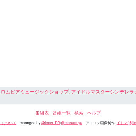
ロムビアミュージックショップ: アイドルマスターシンデレラガール
番組表
番組一覧
検索
ヘルプ
トについて
managed by
@imas_DB
/
@maruamyu
アイコン画像制作:
イトマ(@ito