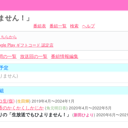
ません！」
番組表
番組一覧
検索
ヘルプ
こちらから
le Play ギフトコード 認定店
間の一覧
放送回の一覧
番組情報編集
予定
りません)
組
生(仮)
(
生田輝
)
2019年4月〜2024年1月
香のかくかくしかじか
(
角元明日香
)
2020年4月〜2022年5月
りの「生放送でもひよりません！」
(
新田ひより
)
2020年6月〜202