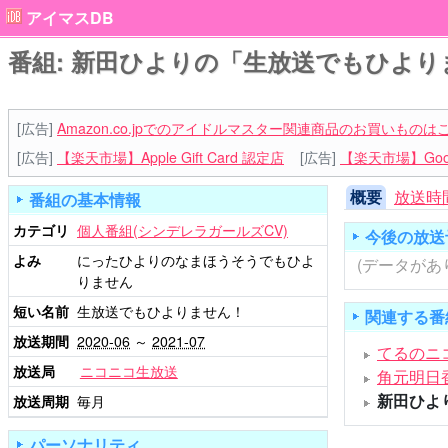
アイマスDB
番組: 新田ひよりの「生放送でもひより
[広告]
Amazon.co.jpでのアイドルマスター関連商品のお買いものは
[広告]
【楽天市場】Apple Gift Card 認定店
[広告]
【楽天市場】Goog
概要
放送時
番組の基本情報
カテゴリ
個人番組(シンデレラガールズCV)
今後の放送
よみ
にったひよりのなまほうそうでもひよ
(データがあ
りません
短い名前
生放送でもひよりません！
関連する番
放送期間
2020-06
～
2021-07
てるのニコ
放送局
ニコニコ生放送
角元明日
新田ひよ
放送周期
毎月
パーソナリティ