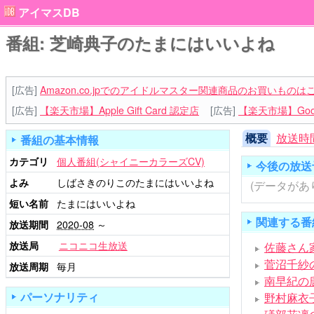
アイマスDB
番組: 芝崎典子のたまにはいいよね
[広告]
Amazon.co.jpでのアイドルマスター関連商品のお買いものは
[広告]
【楽天市場】Apple Gift Card 認定店
[広告]
【楽天市場】Goog
概要
放送時
番組の基本情報
カテゴリ
個人番組(シャイニーカラーズCV)
今後の放送
よみ
しばさきのりこのたまにはいいよね
(データがあ
短い名前
たまにはいいよね
関連する番
放送期間
2020-08
～
放送局
ニコニコ生放送
佐藤さん
菅沼千紗
放送周期
毎月
南早紀の
パーソナリティ
野村麻衣