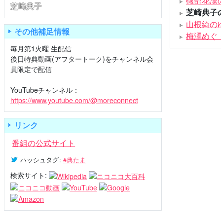
礒部花凜
芝崎典子
芝崎典子
山根綺の
その他補足情報
梅澤めぐ
毎月第1火曜 生配信
後日特典動画(アフタートーク)をチャンネル会
員限定で配信
YouTubeチャンネル：
https://www.youtube.com/@moreconnect
リンク
番組の公式サイト
ハッシュタグ
:
#典たま
検索サイト: