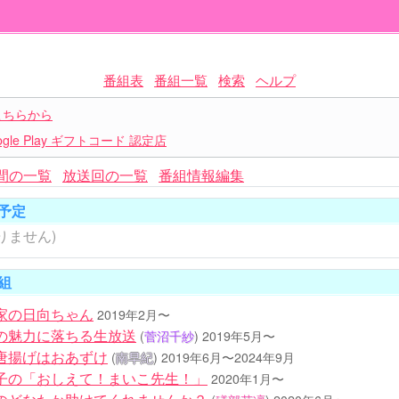
番組表
番組一覧
検索
ヘルプ
こちらから
le Play ギフトコード 認定店
間の一覧
放送回の一覧
番組情報編集
予定
りません)
組
家の日向ちゃん
2019年2月〜
の魅力に落ちる生放送
(
菅沼千紗
)
2019年5月〜
唐揚げはおあずけ
(
南早紀
)
2019年6月〜2024年9月
子の「おしえて！まいこ先生！」
2020年1月〜