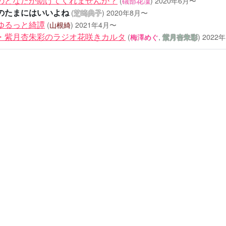
のどなたか助けてくれませんか？
(
礒部花凜
)
2020年6月〜
のたまにはいいよね
(
芝崎典子
)
2020年8月〜
ゆるっと綺譚
(
山根綺
)
2021年4月〜
・紫月杏朱彩のラジオ花咲きカルタ
(
梅澤めぐ
,
紫月杏朱彩
)
2022