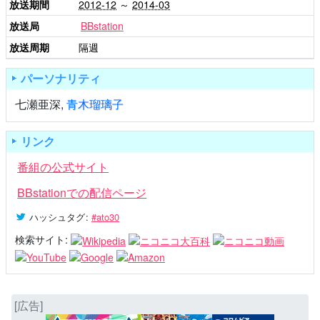
放送期間
2012-12
～
2014-03
放送局
BBstation
放送周期
隔週
パーソナリティ
七瀬亜深
,
青木瑠璃子
リンク
番組の公式サイト
BBstationでの配信ページ
ハッシュタグ
:
#ato30
検索サイト:
[広告]