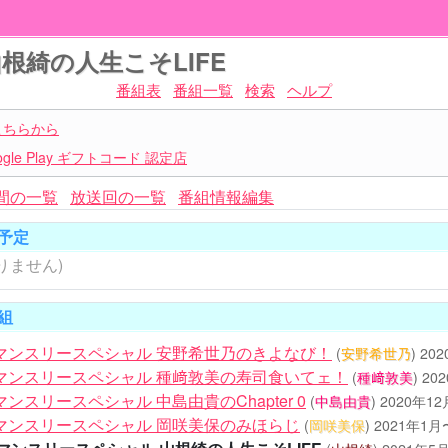
山根綺の人生こそLIFE
番組表
番組一覧
検索
ヘルプ
こちらから
le Play ギフトコード 認定店
間の一覧
放送回の一覧
番組情報編集
予定
りません)
組
G+マンスリースペシャル 安野希世乃のきよなび！
(
安野希世乃
)
20
G+マンスリースペシャル 種﨑敦美の寿司食いてェ！
(
種﨑敦美
)
20
+マンスリースペシャル 中島由貴のChapter 0
(
中島由貴
)
2020年1
G+マンスリースペシャル 岡咲美保のみほらじ
(
岡咲美保
)
2021年1月