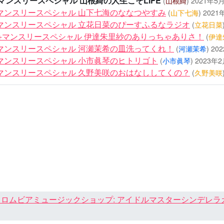
+マンスリースペシャル 山根綺の人生こそLIFE
(
山根綺
)
2021年5
G+マンスリースペシャル 山下七海のななつやすみ
(
山下七海
)
2021
G+マンスリースペシャル 立花日菜のぴーすふるなラジオ
(
立花日菜
G+マンスリースペシャル 伊達朱里紗のありっちゃありさ！
(
伊達
G+マンスリースペシャル 河瀬茉希の皿洗ってくれ！
(
河瀬茉希
)
20
G+マンスリースペシャル 小市眞琴のヒトリゴト
(
小市眞琴
)
2023年
G+マンスリースペシャル 久野美咲のおはなししてくの？
(
久野美咲
ロムビアミュージックショップ: アイドルマスターシンデレラガール