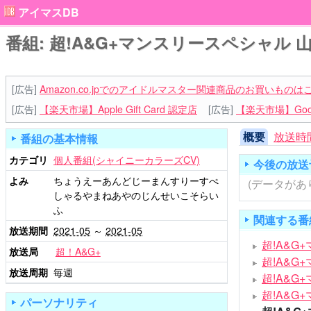
アイマスDB
番組: 超!A&G+マンスリースペシャル 
[広告]
Amazon.co.jpでのアイドルマスター関連商品のお買いものは
[広告]
【楽天市場】Apple Gift Card 認定店
[広告]
【楽天市場】Goog
概要
放送時
番組の基本情報
カテゴリ
個人番組(シャイニーカラーズCV)
今後の放送
よみ
ちょうえーあんどじーまんすりーすぺ
(データがあ
しゃるやまねあやのじんせいこそらい
ふ
関連する番
放送期間
2021-05
～
2021-05
超!A&
放送局
超！A&G+
超!A&
放送周期
毎週
超!A&G
超!A&
パーソナリティ