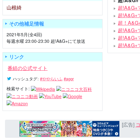
超!A&G
山根綺
超!A&
超!A&
超！A&
その他補足情報
超!A&
2021年5月(全4回)
超!A&
毎週水曜 23:00-23:30 超!A&G+にて放送
超!A&
リンク
番組の公式サイト
ハッシュタグ
:
#ややらいふ
#agqr
検索サイト:
[広告]
コ