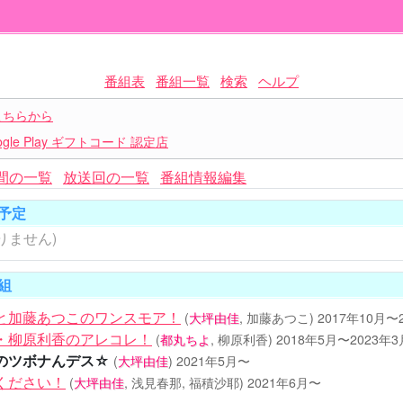
番組表
番組一覧
検索
ヘルプ
こちらから
le Play ギフトコード 認定店
間の一覧
放送回の一覧
番組情報編集
予定
りません)
組
と加藤あつこのワンスモア！
(
大坪由佳
, 加藤あつこ)
2017年10月〜
・柳原利香のアレコレ！
(
都丸ちよ
, 柳原利香)
2018年5月〜2023年3
のツボナんデス☆
(
大坪由佳
)
2021年5月〜
ください！
(
大坪由佳
, 浅見春那, 福積沙耶)
2021年6月〜