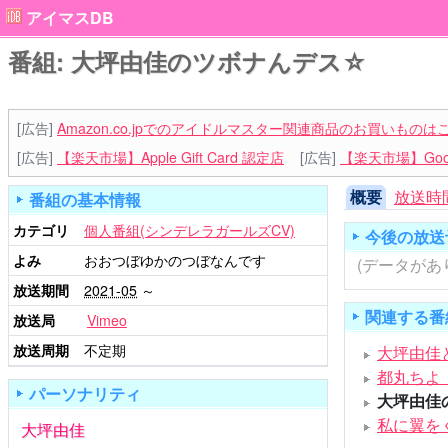
アイマスDB
番組: 大坪由佳のツボナんデス☆
[広告]
Amazon.co.jpでのアイドルマスター関連商品のお買いものは
[広告]
【楽天市場】Apple Gift Card 認定店
[広告]
【楽天市場】Goog
概要
放送時
番組の基本情報
カテゴリ
個人番組(シンデレラガールズCV)
今後の放送
よみ
おおつぼゆかのつぼなんです
(データがあ
放送期間
2021-05
～
関連する番
放送局
Vimeo
放送周期
不定期
大坪由佳
都丸ちよ
パーソナリティ
大坪由佳
私に翼を
大坪由佳