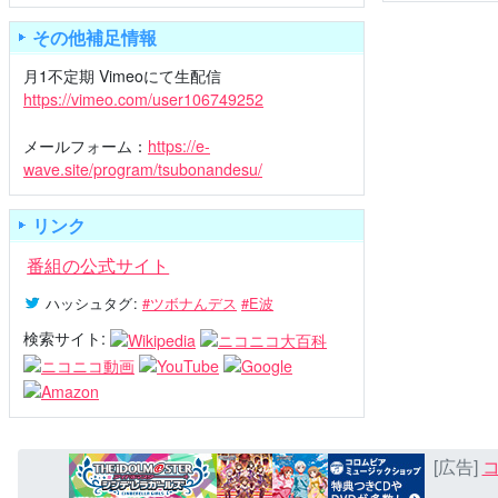
その他補足情報
月1不定期 Vimeoにて生配信
https://vimeo.com/user106749252
メールフォーム：
https://e-
wave.site/program/tsubonandesu/
リンク
番組の公式サイト
ハッシュタグ
:
#ツボナんデス
#E波
検索サイト:
[広告]
コ