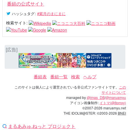
番組の公式サイト
ハッシュタグ
:
#紫月のまにまに
検索サイト:
[広告]
番組表
番組一覧
検索
ヘルプ
このサイトは個人により運営されている非公式ファンサイトです。
この
サイトについて
managed by
@imas_DB
/
@maruamyu
アイコン画像制作:
イトマ(@itomxy)
©2007-2026 maruamyu.net
THE IDOLM@STER: ©2003-2026
BNEI
まるあみゅ.ねっと プロジェクト