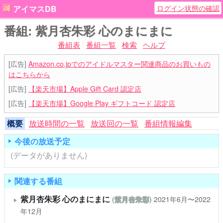
ログイン状態の確認
アイマスDB
番組: 紫月杏朱彩 心のまにまに
番組表
番組一覧
検索
ヘルプ
[広告]
Amazon.co.jpでのアイドルマスター関連商品のお買いもの
はこちらから
[広告]
【楽天市場】Apple Gift Card 認定店
[広告]
【楽天市場】Google Play ギフトコード 認定店
概要
放送時間の一覧
放送回の一覧
番組情報編集
今後の放送予定
(データがありません)
関連する番組
紫月杏朱彩 心のまにまに
(
紫月杏朱彩
)
2021年6月〜2022
年12月