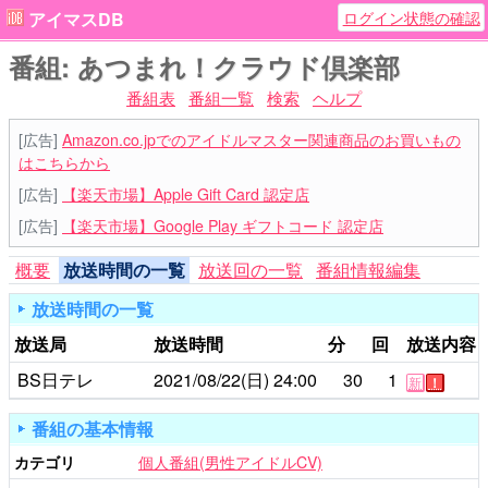
ログイン状態の確認
アイマスDB
番組: あつまれ！クラウド倶楽部
番組表
番組一覧
検索
ヘルプ
[広告]
Amazon.co.jpでのアイドルマスター関連商品のお買いもの
はこちらから
[広告]
【楽天市場】Apple Gift Card 認定店
[広告]
【楽天市場】Google Play ギフトコード 認定店
概要
放送時間の一覧
放送回の一覧
番組情報編集
放送時間の一覧
放送局
放送時間
分
回
放送内容
BS日テレ
2021/08/22(日)
24:00
30
1
新
！
番組の基本情報
カテゴリ
個人番組(男性アイドルCV)