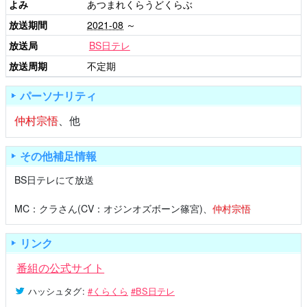
よみ
あつまれくらうどくらぶ
放送期間
2021-08
～
放送局
BS日テレ
放送周期
不定期
パーソナリティ
仲村宗悟
、他
その他補足情報
BS日テレにて放送
MC：クラさん(CV：オジンオズボーン篠宮)、
仲村宗悟
リンク
番組の公式サイト
ハッシュタグ
:
#くらくら
#BS日テレ