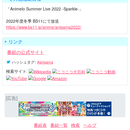
「Animelo Summer Live 2022 -Sparkle-」
2022年度冬季 BS11にて放送
https://www.bs11.jp/anime/anisama2022/
リンク
番組の公式サイト
ハッシュタグ
:
#anisama
検索サイト:
[広告]
番組表
番組一覧
検索
ヘルプ