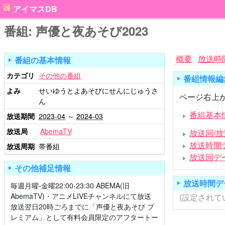
アイマスDB
番組: 声優と夜あそび2023
概要
放送時
番組の基本情報
カテゴリ
その他の番組
番組情報編
よみ
せいゆうとよあそびにせんにじゅうさ
ページ右上か
ん
番組基本
放送期間
2023-04
～
2024-03
放送局
AbemaTV
放送回/
放送時間
放送周期
帯番組
放送回デ
その他補足情報
放送時間デ
毎週月曜-金曜22:00-23:30 ABEMA(旧
AbemaTV)・アニメLIVEチャンネルにて放送
(設定されて
放送翌日20時ごろまでに「声優と夜あそび プ
レミアム」として有料会員限定のアフタートー