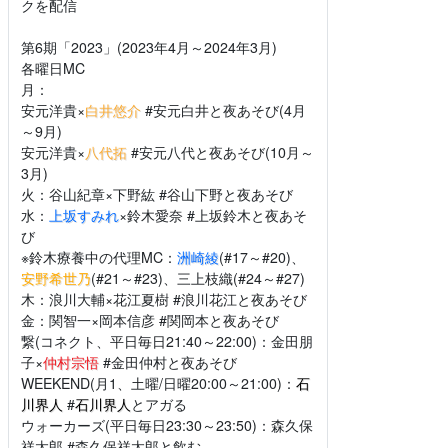
クを配信
第6期「2023」(2023年4月～2024年3月)
各曜日MC
月：
安元洋貴×
白井悠介
#安元白井と夜あそび(4月
～9月)
安元洋貴×
八代拓
#安元八代と夜あそび(10月～
3月)
火：谷山紀章×下野紘 #谷山下野と夜あそび
水：
上坂すみれ
×鈴木愛奈 #上坂鈴木と夜あそ
び
※鈴木療養中の代理MC：
洲崎綾
(#17～#20)、
安野希世乃
(#21～#23)、三上枝織(#24～#27)
木：浪川大輔×花江夏樹 #浪川花江と夜あそび
金：関智一×岡本信彦 #関岡本と夜あそび
繋(コネクト、平日毎日21:40～22:00)：金田朋
子×
仲村宗悟
#金田仲村と夜あそび
WEEKEND(月1、土曜/日曜20:00～21:00)：
石
川界人
#
石川界人
とアガる
ウォーカーズ(平日毎日23:30～23:50)：森久保
祥太郎 #森久保祥太郎と飲む