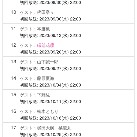
2023/08/30(水)
22:00
10
ゲスト：稗田寧々
2023/09/06(水)
22:00
11
ゲスト：本渡楓
2023/09/13(水)
22:00
12
ゲスト：
礒部花凜
2023/09/20(水)
22:00
13
ゲスト：山下誠一郎
2023/09/27(水)
22:00
14
ゲスト：藤原夏海
2023/10/04(水)
22:00
15
ゲスト：下野紘
2023/10/11(水)
22:00
16
ゲスト：楠木ともり
2023/10/18(水)
22:00
17
ゲスト：梶田大嗣、橘龍丸
2023/10/25(水)
22:00