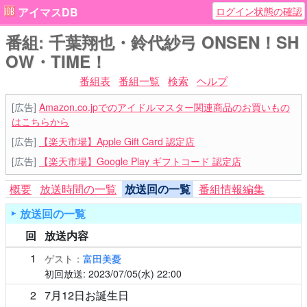
ログイン状態の確認
アイマスDB
番組: 千葉翔也・鈴代紗弓 ONSEN！SH
OW・TIME！
番組表
番組一覧
検索
ヘルプ
[広告]
Amazon.co.jpでのアイドルマスター関連商品のお買いもの
はこちらから
[広告]
【楽天市場】Apple Gift Card 認定店
[広告]
【楽天市場】Google Play ギフトコード 認定店
概要
放送時間の一覧
放送回の一覧
番組情報編集
放送回の一覧
回
放送内容
1
ゲスト：
富田美憂
2023/07/05(水)
22:00
2
7月12日お誕生日