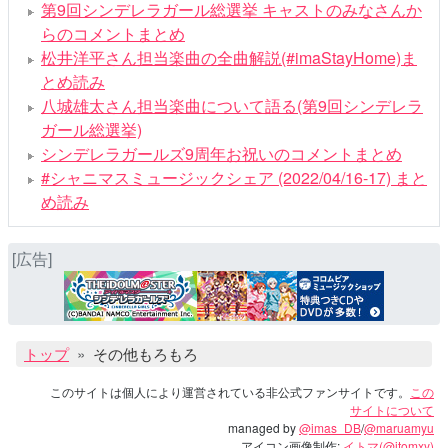
第9回シンデレラガール総選挙 キャストのみなさんか
らのコメントまとめ
松井洋平さん担当楽曲の全曲解説(#imaStayHome)ま
とめ読み
八城雄太さん担当楽曲について語る(第9回シンデレラ
ガール総選挙)
シンデレラガールズ9周年お祝いのコメントまとめ
#シャニマスミュージックシェア (2022/04/16-17) まと
め読み
[広告]
トップ
その他もろもろ
このサイトは個人により運営されている非公式ファンサイトです。
この
サイトについて
managed by
@imas_DB
/
@maruamyu
アイコン画像制作:
イトマ(@itomxy)