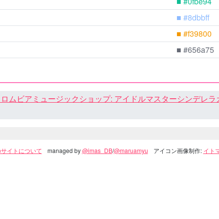
■ #0fbe94
■ #8dbbff
■ #f39800
■ #656a75
ロムビアミュージックショップ: アイドルマスターシンデレラガール
のサイトについて
managed by
@imas_DB
/
@maruamyu
アイコン画像制作:
イトマ(