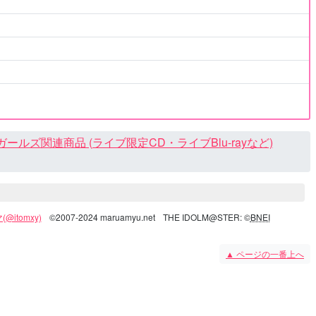
ズ関連商品 (ライブ限定CD・ライブBlu-rayなど)
@itomxy)
©2007-2024 maruamyu.net
THE IDOLM@STER: ©
BNEI
▲
ページの一番上へ