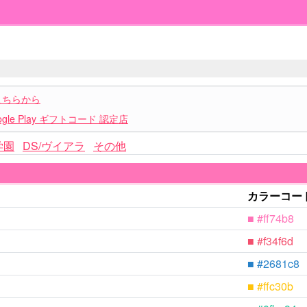
こちらから
le Play ギフトコード 認定店
学園
DS/ヴイアラ
その他
カラーコー
■ #ff74b8
■ #f34f6d
■ #2681c8
■ #ffc30b