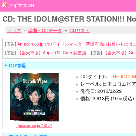
アイマスDB
CD: THE IDOLM@STER STATION!!! Nouv
トップ
楽曲・CDデータ
CDリスト
[広告]
Amazon.co.jpでのアイドルマスター関連商品のお買いものは
[広告]
【楽天市場】Apple Gift Card 認定店
[広告]
【楽天市場】Goog
CD情報
CDタイトル:
THE IDOLM@
レーベル: 日本コロムビア (C
発売日: 2012/02/29
価格: 2,618円 (10％税込)
(Amazon.co.jpで購入)