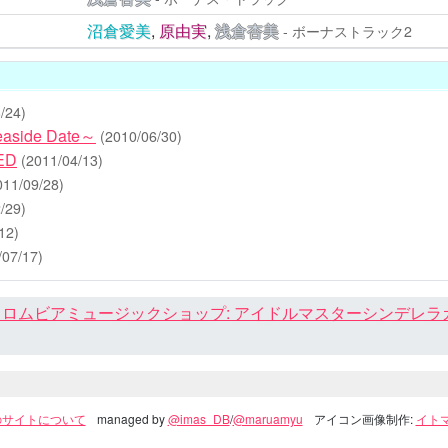
沼倉愛美
,
原由実
,
浅倉杏美
- ボーナストラック2
/24)
aside Date～
(2010/06/30)
ED
(2011/04/13)
011/09/28)
/29)
12)
/07/17)
ロムビアミュージックショップ: アイドルマスターシンデレラガール
のサイトについて
managed by
@imas_DB
/
@maruamyu
アイコン画像制作:
イトマ(