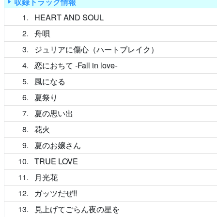
収録トラック情報
1
HEART AND SOUL
2
舟唄
3
ジュリアに傷心（ハートブレイク）
4
恋におちて -Fall in love-
5
風になる
6
夏祭り
7
夏の思い出
8
花火
9
夏のお嬢さん
10
TRUE LOVE
11
月光花
12
ガッツだぜ!!
13
見上げてごらん夜の星を