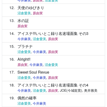
今井麻美
,
原由実
,
沼倉愛美
12
天使のゆびきり
沼倉愛美
,
原由実
13
水の証
原由実
14
アイステ!!!いいとこ録り名迷場面集 その3
今井麻美
,
沼倉愛美
,
原由実
15
プラチナ
沼倉愛美
,
今井麻美
,
原由実
16
Alright!!
原由実
,
今井麻美
,
沼倉愛美
17
Sweet Soul Revue
沼倉愛美
,
今井麻美
,
原由実
18
アイステ!!!いいとこ録り名迷場面集 その4
今井麻美
,
沼倉愛美
,
原由実
, JOE(今城龍寛), 奥井雅美
19
偶然の確率
沼倉愛美
,
今井麻美