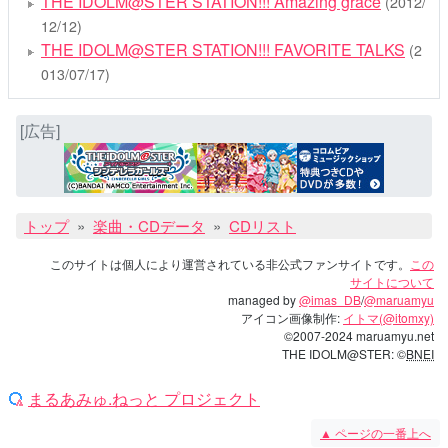
THE IDOLM@STER STATION!!! Amazing grace
(2012/
12/12)
THE IDOLM@STER STATION!!! FAVORITE TALKS
(2
013/07/17)
[広告]
トップ
楽曲・CDデータ
CDリスト
このサイトは個人により運営されている非公式ファンサイトです。
この
サイトについて
managed by
@imas_DB
/
@maruamyu
アイコン画像制作:
イトマ(@itomxy)
©2007-2024 maruamyu.net
THE IDOLM@STER: ©
BNEI
まるあみゅ.ねっと プロジェクト
▲
ページの一番上へ