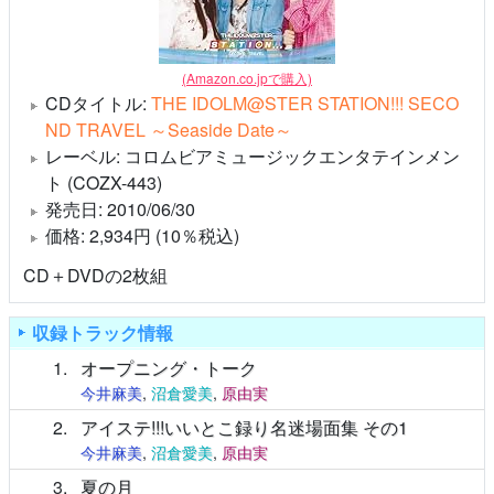
(Amazon.co.jpで購入)
CDタイトル:
THE IDOLM@STER STATION!!! SECO
ND TRAVEL ～Seaside Date～
レーベル: コロムビアミュージックエンタテインメン
ト (COZX-443)
発売日: 2010/06/30
価格: 2,934円 (10％税込)
CD＋DVDの2枚組
収録トラック情報
1
オープニング・トーク
今井麻美
,
沼倉愛美
,
原由実
2
アイステ!!!いいとこ録り名迷場面集 その1
今井麻美
,
沼倉愛美
,
原由実
3
夏の月