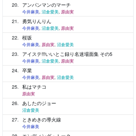
20
アンパンマンのマーチ
今井麻美
,
沼倉愛美
,
原由実
21
勇気りんりん
今井麻美
,
沼倉愛美
,
原由実
22
桜坂
今井麻美
,
原由実
,
沼倉愛美
23
アイステ!!!いいとこ録り名迷場面集 その5
今井麻美
,
沼倉愛美
,
原由実
24
卒業
今井麻美
,
原由実
,
沼倉愛美
25
私はマチコ
原由実
26
あしたのジョー
沼倉愛美
27
ときめきの導火線
今井麻美
28
エンディング・トーク