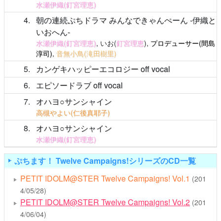
水瀬伊織(釘宮理恵)
4
朝の連続ぷちドラマ みんなできゃんぺーん -伊織と
いおへん-
水瀬伊織(釘宮理恵)
, いお(
釘宮理恵
),
プロデューサー(間島
淳司)
,
音無小鳥(滝田樹里)
5
カンゲキハッピーエコロジー off vocal
6
エピソードラブ off vocal
7
オハヨ○サンシャイン
高槻やよい(仁後真耶子)
8
オハヨ○サンシャイン
水瀬伊織(釘宮理恵)
ぷちます！ Twelve Campaigns!シリーズのCD一覧
PETIT IDOLM@STER Twelve Campaigns! Vol.1
(201
4/05/28)
PETIT IDOLM@STER Twelve Campaigns! Vol.2
(201
4/06/04)