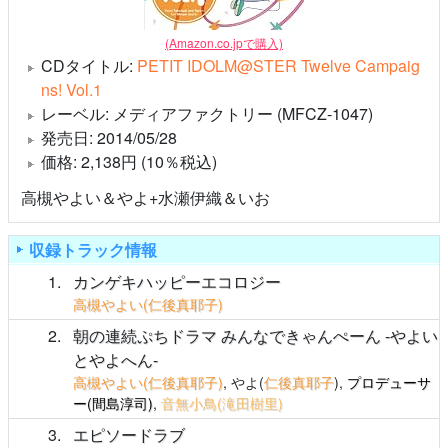
(Amazon.co.jpで購入)
CDタイトル:
PETIT IDOLM@STER Twelve Campaig
ns! Vol.1
レーベル: メディアファクトリー (MFCZ-1047)
発売日: 2014/05/28
価格: 2,138円 (10％税込)
高槻やよい＆やよ+水瀬伊織＆いお
収録トラック情報
1
カンゲキハッピーエコロジー
高槻やよい(仁後真耶子)
2
朝の連続ぷちドラマ みんなできゃんぺーん -やよい
とやよへん-
高槻やよい(仁後真耶子)
, やよ(
仁後真耶子
),
プロデューサ
ー(間島淳司)
,
音無小鳥(滝田樹里)
3
エピソードラブ