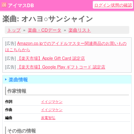
ログイン状態の確認
アイマスDB
楽曲: オハヨ○サンシャイン
トップ
楽曲・CDデータ
楽曲リスト
[広告]
Amazon.co.jpでのアイドルマスター関連商品のお買いもの
はこちらから
[広告]
【楽天市場】Apple Gift Card 認定店
[広告]
【楽天市場】Google Play ギフトコード 認定店
楽曲情報
作家情報
作詞
イイジマケン
作曲
イイジマケン
編曲
炭竃智弘
その他の情報