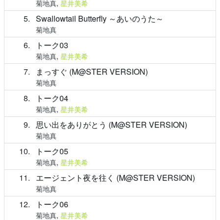
菊地真
,
星井美希
5
Swallowtail Butterfly ～あいのうた～
菊地真
6
トーク03
菊地真
,
星井美希
7
まっすぐ (M@STER VERSION)
菊地真
8
トーク04
菊地真
,
星井美希
9
思い出をありがとう (M@STER VERSION)
菊地真
10
トーク05
菊地真
,
星井美希
11
エージェント夜を往く (M@STER VERSION)
菊地真
12
トーク06
菊地真
,
星井美希