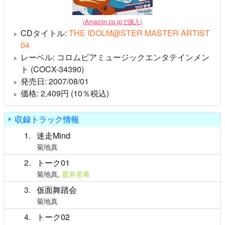
(Amazon.co.jpで購入)
CDタイトル:
THE IDOLM@STER MASTER ARTIST
04
レーベル: コロムビアミュージックエンタテインメン
ト (COCX-34390)
発売日: 2007/08/01
価格: 2,409円 (10％税込)
収録トラック情報
1
迷走Mind
菊地真
2
トーク01
菊地真
,
星井美希
3
仮面舞踏会
菊地真
4
トーク02