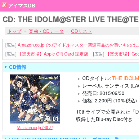
アイマスDB
CD: THE IDOLM@STER LIVE THE@TE
トップ
楽曲・CDデータ
CDリスト
[広告]
Amazon.co.jpでのアイドルマスター関連商品のお買いものは
[広告]
【楽天市場】Apple Gift Card 認定店
[広告]
【楽天市場】Goog
CD情報
CDタイトル:
THE IDOL
レーベル: ランティス (LAC
発売日: 2015/09/30
価格: 2,200円 (10％税込)
10thライブで公開された「Dr
収録したBlu-ray Disc付き
(Amazon.co.jpで購入)