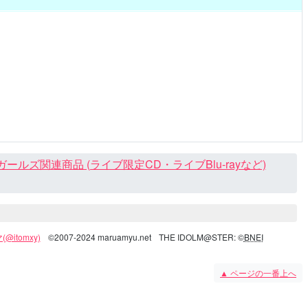
ズ関連商品 (ライブ限定CD・ライブBlu-rayなど)
@itomxy)
©2007-2024 maruamyu.net
THE IDOLM@STER: ©
BNEI
▲
ページの一番上へ