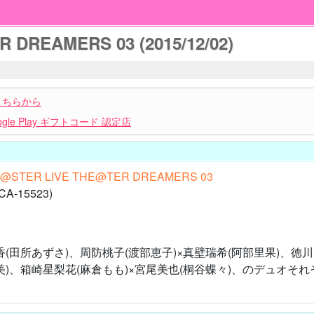
 DREAMERS 03 (2015/12/02)
こちらから
le Play ギフトコード 認定店
M@STER LIVE THE@TER DREAMERS 03
-15523)
香(田所あずさ)、周防桃子(渡部恵子)×真壁瑞希(阿部里果)、徳
)、箱崎星梨花(麻倉もも)×宮尾美也(桐谷蝶々)、のデュオそれぞれ