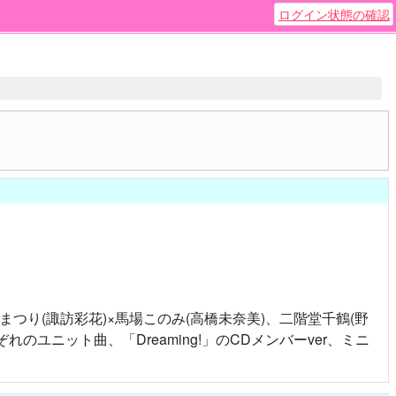
ログイン状態の確認
川まつり(諏訪彩花)×馬場このみ(高橋未奈美)、二階堂千鶴(野
のユニット曲、「Dreaming!」のCDメンバーver、ミニ