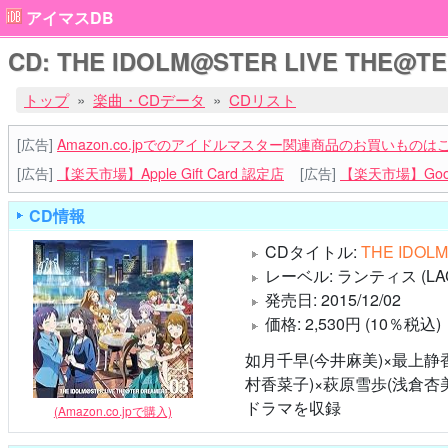
アイマスDB
CD: THE IDOLM@STER LIVE THE@TER
トップ
楽曲・CDデータ
CDリスト
[広告]
Amazon.co.jpでのアイドルマスター関連商品のお買いものは
[広告]
【楽天市場】Apple Gift Card 認定店
[広告]
【楽天市場】Goog
CD情報
CDタイトル:
THE IDOL
レーベル: ランティス (LACA
発売日: 2015/12/02
価格: 2,530円 (10％税込)
如月千早(今井麻美)×最上静
村香菜子)×萩原雪歩(浅倉杏美
ドラマを収録
(Amazon.co.jpで購入)