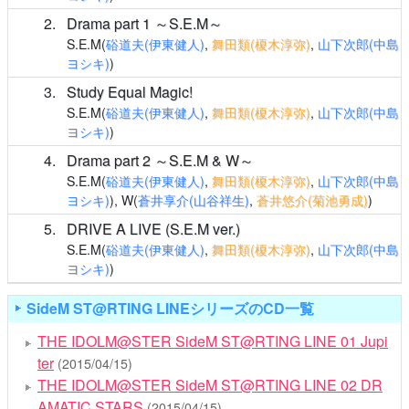
2
Drama part 1 ～S.E.M～
S.E.M(
硲道夫(伊東健人)
,
舞田類(榎木淳弥)
,
山下次郎(中島
ヨシキ)
)
3
Study Equal Magic!
S.E.M(
硲道夫(伊東健人)
,
舞田類(榎木淳弥)
,
山下次郎(中島
ヨシキ)
)
4
Drama part 2 ～S.E.M & W～
S.E.M(
硲道夫(伊東健人)
,
舞田類(榎木淳弥)
,
山下次郎(中島
ヨシキ)
), W(
蒼井享介(山谷祥生)
,
蒼井悠介(菊池勇成)
)
5
DRIVE A LIVE (S.E.M ver.)
S.E.M(
硲道夫(伊東健人)
,
舞田類(榎木淳弥)
,
山下次郎(中島
ヨシキ)
)
SideM ST@RTING LINEシリーズのCD一覧
THE IDOLM@STER SideM ST@RTING LINE 01 Jupi
ter
(2015/04/15)
THE IDOLM@STER SideM ST@RTING LINE 02 DR
AMATIC STARS
(2015/04/15)