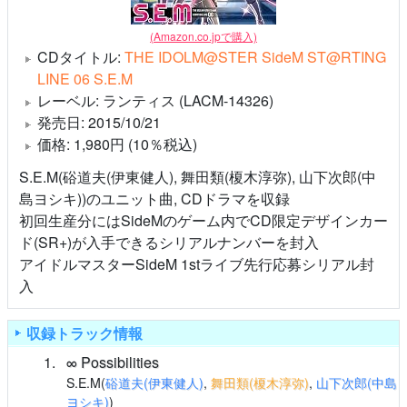
(Amazon.co.jpで購入)
CDタイトル:
THE IDOLM@STER SideM ST@RTING
LINE 06 S.E.M
レーベル: ランティス (LACM-14326)
発売日: 2015/10/21
価格: 1,980円 (10％税込)
S.E.M(硲道夫(伊東健人), 舞田類(榎木淳弥), 山下次郎(中
島ヨシキ))のユニット曲, CDドラマを収録
初回生産分にはSideMのゲーム内でCD限定デザインカー
ド(SR+)が入手できるシリアルナンバーを封入
アイドルマスターSideM 1stライブ先行応募シリアル封
入
収録トラック情報
1
∞ Possibilities
S.E.M(
硲道夫(伊東健人)
,
舞田類(榎木淳弥)
,
山下次郎(中島
ヨシキ)
)