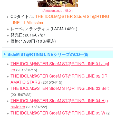
(Amazon.co.jpで購入)
CDタイトル:
THE IDOLM@STER SideM ST@RTING
LINE 11 Altessimo
レーベル: ランティス (LACM-14391)
発売日: 2016/07/27
価格: 1,980円 (10％税込)
SideM ST@RTING LINEシリーズのCD一覧
THE IDOLM@STER SideM ST@RTING LINE 01 Jupi
ter
(2015/04/15)
THE IDOLM@STER SideM ST@RTING LINE 02 DR
AMATIC STARS
(2015/04/15)
THE IDOLM@STER SideM ST@RTING LINE 03 Beit
(2015/07/22)
THE IDOLM@STER SideM ST@RTING LINE 04 Hig
h×Joker
(2015/07/22)
THE IDOLM@STER SideM ST@RTING LINE 05 W
(2