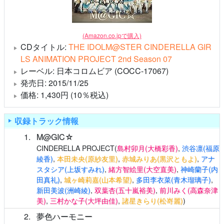
(Amazon.co.jpで購入)
CDタイトル:
THE IDOLM@STER CINDERELLA GIR
LS ANIMATION PROJECT 2nd Season 07
レーベル: 日本コロムビア (COCC-17067)
発売日: 2015/11/25
価格: 1,430円 (10％税込)
収録トラック情報
1
M@GIC☆
CINDERELLA PROJECT(
島村卯月(大橋彩香)
,
渋谷凛(福原
綾香)
,
本田未央(原紗友里)
,
赤城みりあ(黒沢ともよ)
,
アナ
スタシア(上坂すみれ)
,
緒方智絵里(大空直美)
,
神崎蘭子(内
田真礼)
,
城ヶ崎莉嘉(山本希望)
,
多田李衣菜(青木瑠璃子)
,
新田美波(洲崎綾)
,
双葉杏(五十嵐裕美)
,
前川みく(高森奈津
美)
,
三村かな子(大坪由佳)
,
諸星きらり(松嵜麗)
)
2
夢色ハーモニー