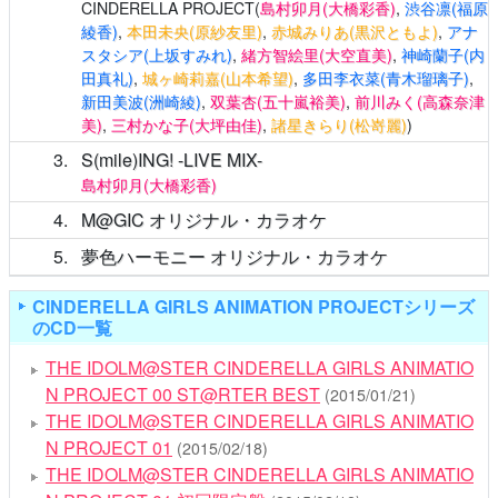
CINDERELLA PROJECT(
島村卯月(大橋彩香)
,
渋谷凛(福原
綾香)
,
本田未央(原紗友里)
,
赤城みりあ(黒沢ともよ)
,
アナ
スタシア(上坂すみれ)
,
緒方智絵里(大空直美)
,
神崎蘭子(内
田真礼)
,
城ヶ崎莉嘉(山本希望)
,
多田李衣菜(青木瑠璃子)
,
新田美波(洲崎綾)
,
双葉杏(五十嵐裕美)
,
前川みく(高森奈津
美)
,
三村かな子(大坪由佳)
,
諸星きらり(松嵜麗)
)
3
S(mile)ING! -LIVE MIX-
島村卯月(大橋彩香)
4
M@GIC オリジナル・カラオケ
5
夢色ハーモニー オリジナル・カラオケ
CINDERELLA GIRLS ANIMATION PROJECTシリーズ
のCD一覧
THE IDOLM@STER CINDERELLA GIRLS ANIMATIO
N PROJECT 00 ST@RTER BEST
(2015/01/21)
THE IDOLM@STER CINDERELLA GIRLS ANIMATIO
N PROJECT 01
(2015/02/18)
THE IDOLM@STER CINDERELLA GIRLS ANIMATIO