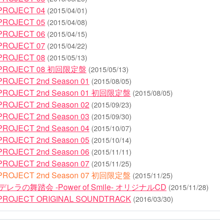
PROJECT 04
(2015/04/01)
PROJECT 05
(2015/04/08)
PROJECT 06
(2015/04/15)
PROJECT 07
(2015/04/22)
PROJECT 08
(2015/05/13)
N PROJECT 08 初回限定盤
(2015/05/13)
ROJECT 2nd Season 01
(2015/08/05)
 PROJECT 2nd Season 01 初回限定盤
(2015/08/05)
ROJECT 2nd Season 02
(2015/09/23)
ROJECT 2nd Season 03
(2015/09/30)
ROJECT 2nd Season 04
(2015/10/07)
ROJECT 2nd Season 05
(2015/10/14)
ROJECT 2nd Season 06
(2015/11/11)
ROJECT 2nd Season 07
(2015/11/25)
 PROJECT 2nd Season 07 初回限定盤
(2015/11/25)
シンデレラの舞踏会 -Power of Smile- オリジナルCD
(2015/11/28)
 PROJECT ORIGINAL SOUNDTRACK
(2016/03/30)