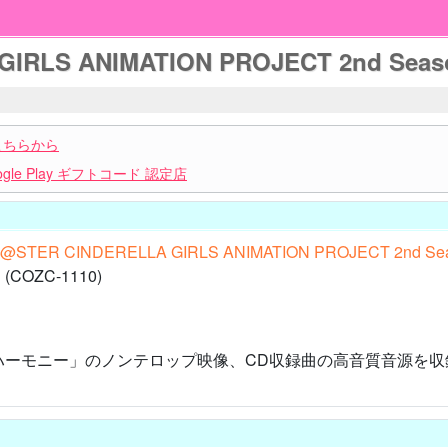
IRLS ANIMATION PROJECT 2nd Seas
こちらから
le Play ギフトコード 認定店
M@STER CINDERELLA GIRLS ANIMATION PROJECT 2nd 
OZC-1110)
夢色ハーモニー」のノンテロップ映像、CD収録曲の高音質音源を収録し