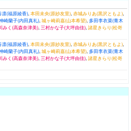
谷凛(福原綾香)
,
本田未央(原紗友里)
,
赤城みりあ(黒沢ともよ)
,
神崎蘭子(内田真礼)
,
城ヶ崎莉嘉(山本希望)
,
多田李衣菜(青木
川みく(高森奈津美)
,
三村かな子(大坪由佳)
,
諸星きらり(松嵜
谷凛(福原綾香)
,
本田未央(原紗友里)
,
赤城みりあ(黒沢ともよ)
,
神崎蘭子(内田真礼)
,
城ヶ崎莉嘉(山本希望)
,
多田李衣菜(青木
川みく(高森奈津美)
,
三村かな子(大坪由佳)
,
諸星きらり(松嵜