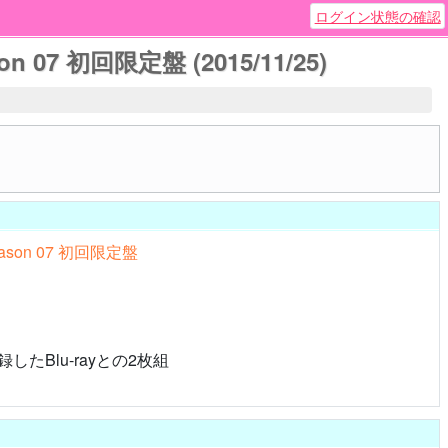
ログイン状態の確認
on 07 初回限定盤 (2015/11/25)
Season 07 初回限定盤
たBlu-rayとの2枚組