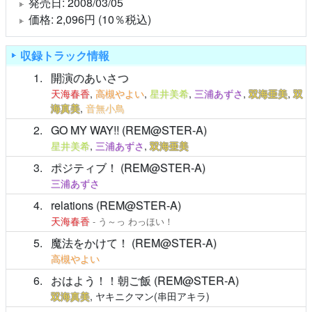
発売日: 2008/03/05
価格: 2,096円 (10％税込)
収録トラック情報
1
開演のあいさつ
天海春香
,
高槻やよい
,
星井美希
,
三浦あずさ
,
双海亜美
,
双
海真美
,
音無小鳥
2
GO MY WAY!! (REM@STER-A)
星井美希
,
三浦あずさ
,
双海亜美
3
ポジティブ！ (REM@STER-A)
三浦あずさ
4
relations (REM@STER-A)
天海春香
- う～っ わっほい！
5
魔法をかけて！ (REM@STER-A)
高槻やよい
6
おはよう！！朝ご飯 (REM@STER-A)
双海真美
, ヤキニクマン(串田アキラ)