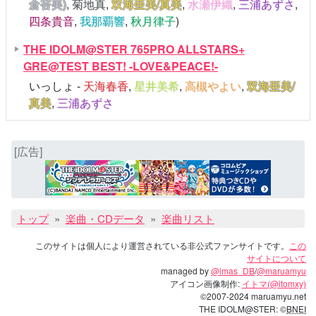
倉杏美)
,
菊地真
,
双海亜美/真美
,
水瀬伊織
,
三浦あずさ
,
四条貴音
,
我那覇響
,
秋月律子
)
THE IDOLM@STER 765PRO ALLSTARS+
GRE@TEST BEST! -LOVE&PEACE!-
いっしょ -
天海春香
,
星井美希
,
高槻やよい
,
双海亜美/
真美
,
三浦あずさ
[広告]
トップ
楽曲・CDデータ
楽曲リスト
このサイトは個人により運営されている非公式ファンサイトです。
この
サイトについて
managed by
@imas_DB
/
@maruamyu
アイコン画像制作:
イトマ(@itomxy)
©2007-2024 maruamyu.net
THE IDOLM@STER: ©
BNEI