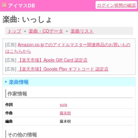
ログイン状態の確認
アイマスDB
楽曲: いっしょ
トップ
楽曲・CDデータ
楽曲リスト
[広告]
Amazon.co.jpでのアイドルマスター関連商品のお買いもの
はこちらから
[広告]
【楽天市場】Apple Gift Card 認定店
[広告]
【楽天市場】Google Play ギフトコード 認定店
楽曲情報
作家情報
作詞
yura
作曲
藤末樹
編曲
藤末樹
その他の情報