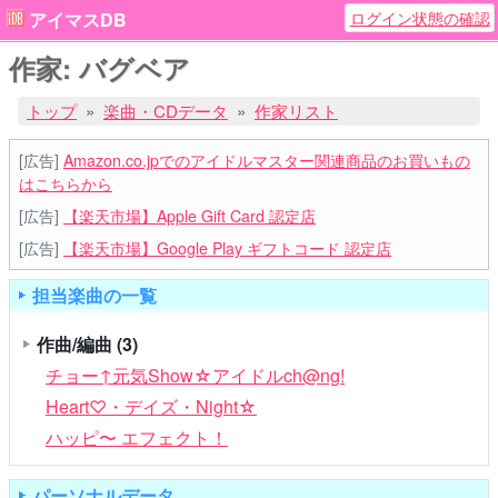
ログイン状態の確認
アイマスDB
作家: バグベア
トップ
楽曲・CDデータ
作家リスト
[広告]
Amazon.co.jpでのアイドルマスター関連商品のお買いもの
はこちらから
[広告]
【楽天市場】Apple Gift Card 認定店
[広告]
【楽天市場】Google Play ギフトコード 認定店
担当楽曲の一覧
作曲/編曲
(3)
チョー↑元気Show☆アイドルch@ng!
Heart♡・デイズ・Night☆
ハッピ〜 エフェクト！
パーソナルデータ