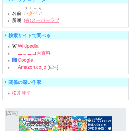
ばぐべあ
名前:
バグベア
所属:
(有)スーパーラブ
検索サイトで調べる
Wikipedia
ニコニコ大百科
Google
Amazon.co.jp
[広告]
関係の深い作家
松井洋平
[広告]